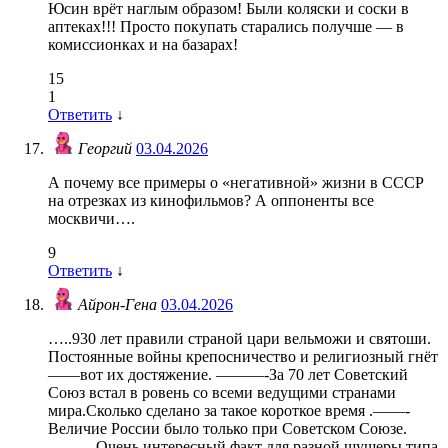
Юсин врёт наглым образом! Были коляски и соски в
аптеках!!! Просто покупать старались получше — в
комиссионках и на базарах!
15
1
Ответить
↓
Георгий
03.04.2026
А почему все примеры о «негативной» жизни в СССР
на отрезках из кинофильмов? А оппоненты все
москвичи….
9
Ответить
↓
Айрон-Гена
03.04.2026
…..930 лет правили страной цари вельможи и святоши.
Постоянные войны крепосничество и религиозный гнёт
——вот их достяжение. ———-За 70 лет Советский
Союз встал в ровень со всеми ведущими странами
мира.Сколько сделано за такое короткое время .——-
Величие России было только при Советском Союзе.
———Очень интересный факт для разной шушеры типа