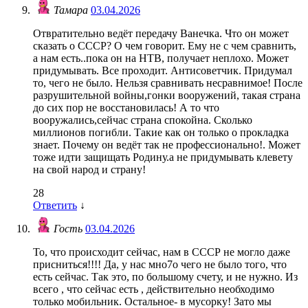
Тамара
03.04.2026
Отвратительно ведёт передачу Ванечка. Что он может
сказать о СССР? О чем говорит. Ему не с чем сравнить,
а нам есть..пока он на НТВ, получает неплохо. Может
придумывать. Все проходит. Антисоветчик. Придумал
то, чего не было. Нельзя сравнивать несравнимое! После
разрушительной войны,гонки вооружений, такая страна
до сих пор не восстановилась! А то что
вооружались,сейчас страна спокойна. Сколько
миллионов погибли. Такие как он только о прокладка
знает. Почему он ведёт так не профессионально!. Может
тоже идти защищать Родину.а не придумывать клевету
на свой народ и страну!
28
Ответить
↓
Гость
03.04.2026
То, что происходит сейчас, нам в СССР не могло даже
присниться!!!! Да, у нас мно7о чего не было того, что
есть сейчас. Так это, по большому счету, и не нужно. Из
всего , что сейчас есть , действительно необходимо
только мобильник. Остальное- в мусорку! Зато мы