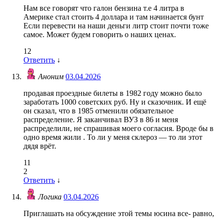
Нам все говорят что галон бензина т.е 4 литра в
Америке стал стоить 4 доллара и там начинается бунт
Если перевести на наши деньги литр стоит почти тоже
самое. Может будем говорить о наших ценах.
12
Ответить
↓
Аноним
03.04.2026
продавая проездные билеты в 1982 году можно было
заработать 1000 советских руб. Ну и сказочник. И ещё
он сказал, что в 1985 отменили обязательное
распределение. Я заканчивал ВУЗ в 86 и меня
распределили, не спрашивая моего согласия. Вроде бы в
одно время жили . То ли у меня склероз — то ли этот
дядя врёт.
11
2
Ответить
↓
Логика
03.04.2026
Приглашать на обсуждение этой темы юсина все- равно,