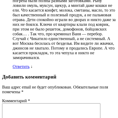
погреба были полны разными заготовками. Рыбу
ловили омуль, муксун, щекур, а минтай даже кошки не
ели. Что касается конфет, молока, сметаны, масло, то это
был качественный и полезный продук, а не пальмовая
отрава. Дети спокойно играли во дворах и никто даже за
них не боялся. Ключи от квартиры клали под коврик,
при этом не было решеток, домофонов, бойцовских
собак… . Так что, про креминал Ваня — перебор.
Случай с Чикатило единственный, а не системный. А
вот Москва бесилась от безделья. Им видите ли жвачки,
джинсов не хватало. Потому и продались Европе. А что
касается прокладок, то эта чепуха и никто не
заморачивался.
Ответить
↓
Добавить комментарий
Ваш адрес email не будет опубликован.
Обязательные поля
помечены
*
Комментарий
*