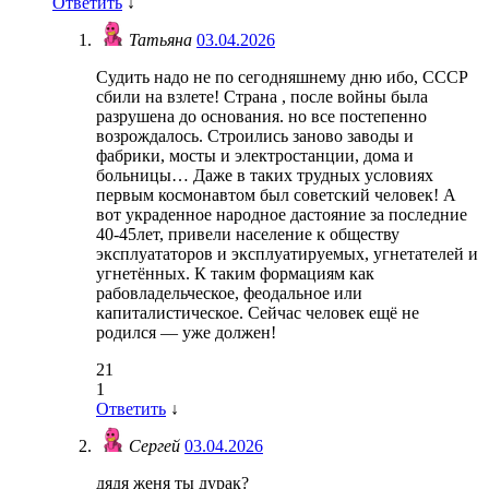
Ответить
↓
Татьяна
03.04.2026
Судить надо не по сегодняшнему дню ибо, СССР
сбили на взлете! Страна , после войны была
разрушена до основания. но все постепенно
возрождалось. Строились заново заводы и
фабрики, мосты и электростанции, дома и
больницы… Даже в таких трудных условиях
первым космонавтом был советский человек! А
вот украденное народное дастояние за последние
40-45лет, привели население к обществу
эксплуататоров и эксплуатируемых, угнетателей и
угнетённых. К таким формациям как
рабовладельческое, феодальное или
капиталистическое. Сейчас человек ещё не
родился — уже должен!
21
1
Ответить
↓
Сергей
03.04.2026
дядя женя ты дурак?