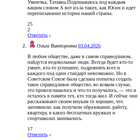
Умничка, Татьяна.Подпиываюсь под каждым
вашим словом А вот из-за таких, как Юсин и идет
переписывание истории нашей страны.
25
2
Ответить
↓
Ольга Викторовна
03.04.2026
В любом обществе, даже в самом справедливом,
найдутся недовольные люди. Всегда будет кто-то
умнее, кто-то успешнее, подровнять всех и
каждого под один стандарт невозможно. Но в
Советском Союзе была сделана попытка создать
такое справедливое общество, во всяком случае,
это провозглашалось и что-то получалось, — это и
осталось в памяти тех, кто тогда жил. И сейчас они
рассказывают своим внукам то хорошее, что
запомнили: как получали образование, работу,
квартиру, в каких бесплатных кружках и
спортшколах занимались.
17
Ответить
↓