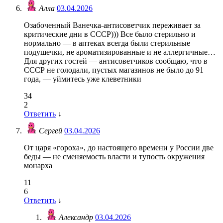
Алла
03.04.2026
Озабоченный Ванечка-антисоветчик переживает за
критические дни в СССР))) Все было стерильно и
нормально — в аптеках всегда были стерильные
подушечки, не ароматизированные и не аллергичные…
Для других гостей — антисоветчиков сообщаю, что в
СССР не голодали, пустых магазинов не было до 91
года, — уймитесь уже клеветники
34
2
Ответить
↓
Сергей
03.04.2026
От царя «гороха», до настоящего времени у России две
беды — не сменяемость власти и тупость окружения
монарха
11
6
Ответить
↓
Александр
03.04.2026