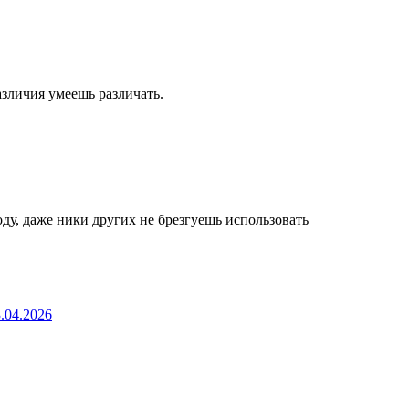
азличия умеешь различать.
ходу, даже ники других не брезгуешь использовать
.04.2026