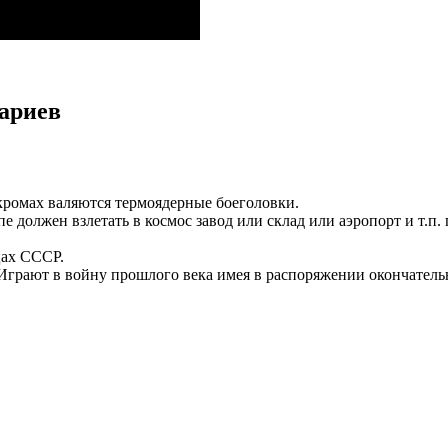
тариев
закромах валяются термоядерные боеголовки.
е должен взлетать в космос завод или склад или аэропорт и т.п
цах СССР.
Играют в войну прошлого века имея в распоряжении окончательн