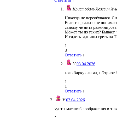
Ответить
↓
Кристобаль Хозевич Х
Никогда не переобувался. С
Если ты реально не понимае
самому чё нить разминироват
Может ты из таких? Бывает, 
И сидеть задницы греть на Т
1
3
Ответить
↓
У
03.04.2026
кого бирку слизал, пЭтриот 
1
1
Ответить
↓
У
03.04.2026
хунты масштаб воображения в зав