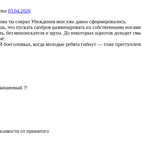
унта
03.04.2026
нова ты соврал Убеждения мои уже давно сформировались.
шь, что пускать сапёров разминировать их собственными ногами 
ь, без миноискателя и щупа. До некоторых идиотов доходит смыс
чё.
Я боеголовках, когда молодые ребята гибнут — тоже преступлен
банановый ?!
исимости от принятого