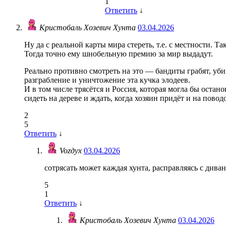
1
Ответить
↓
Кристобаль Хозевич Хунта
03.04.2026
Ну да с реальной карты мира стереть, т.е. с местности. Т
Тогда точно ему шнобельную премию за мир выдадут.
Реально противно смотреть на это — бандиты грабят, уби
разграбление и уничтожение эта кучка элодеев.
И в том числе трясётся и Россия, которая могла бы остано
сидеть на дереве и ждать, когда хозяин придёт и на повод
2
5
Ответить
↓
Vozдух
03.04.2026
сотрясать может каждая хунта, расправляясь с диван
5
1
Ответить
↓
Кристобаль Хозевич Хунта
03.04.2026