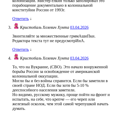
колонизации. Мистер ёлкин только заполировал это
порабощение документально в колониальной
конституйии России от 1993г.
Ответить
↓
Кристобаль Хозевич Хунта
03.04.2026
Звинтиляйте за множественные грммАшиПки.
Редактора текста тут не предусмотрИнА.
Ответить
↓
Кристобаль Хозевич Хунта
03.04.2026
То, что на Вукраине, (СВО). Это начало вооруженной
борьбы России за освобождение от американской
колониальной оккупации.
Могли бы и без войны справится. Если бы заметили в
своей стране НОД. Если бы хотя бы 5-10 %
дееспособного населения заметили.
Но видимо, русскому мужику, проще пойти на фронт и
испытать, на себе, что крепче — его череп или
железный осколок, чем этой самой черепушкой начать
думать.