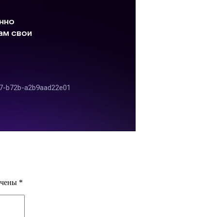
ечены
*