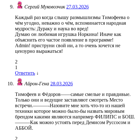
Сергий Муковозчик
27.03.2026
Каждый раз когда слышу размышлизмы Тимофеева о
чём угодно, неважно о чём, вспоминается народная
мудрость: Дураку и наука во вред!
Думаю он любимая игрушка Норкина! Иначе как
объяснить его частое появление в программе!
Admin! приструни свой ии, а то очень хочется не
цензурно выражаться!
2
1
Ответить
↓
Айрон-Гена
28.03.2026
Тимофеев и Фёдоров——самые смелые и правдивые.
Только они и ведущие заставляют смотреть Место
встречи.———-Назовите мне хоть что-то из нашей
техники которое можно было-бы назвать мировым
брендом какими являются например ФИЛИПС и БОШ.
———Как можно устоять перед Демисом Руссосом и
АББОЙ.
2