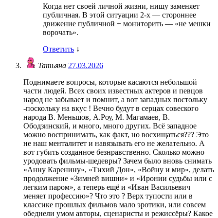
Когда нет своей личной жизни, нишу заменяет
публичная. В этой ситуации 2-х — стороннее
движение публичной + мониторить — «не мешки
ворочать».
Ответить
↓
Татьяна
27.03.2026
Поднимаете вопросы, которые касаются небольшой
части людей. Всех своих известных актеров и певцов
народ не забывает и помнит, а вот западных постольку
-поскольку на вкус ! Вечно будут в серцах совеского
народа В. Меньшов, А.Роу, М. Магамаев, В.
Ободзинский, и много, много других. Всё западное
можно воспринимать, как факт, но восхищаться??? Это
не наш менталитет и навязывать его не желательно. А
вот губить созданное безнравственно. Сколько можно
уродовать фильмы-шедевры? Зачем было вновь снимать
«Анну Каренину», «Тихий Дон», «Войну и мир», делать
продолжение «Зимней вишни» и «Иронии судьбы или с
легким паром», а теперь ещё и «Иван Васильевич
меняет профессию»? Что это ? Верх тупости или в
классике прошлых фильмов мало эротики, или совсем
обеднели умом авторы, сценаристы и режиссёры? Какое