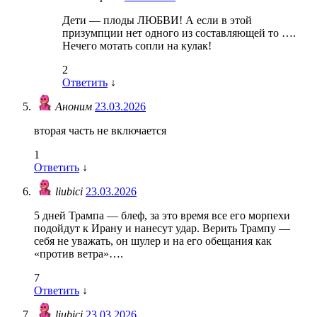
Дети — плоды ЛЮБВИ! А если в этой
призумпции нет одного из составляющей то ….
Нечего мотать сопли на кулак!
2
Ответить
↓
Аноним
23.03.2026
вторая часть не включается
1
Ответить
↓
liubici
23.03.2026
5 дней Трампа — блеф, за это время все его морпехи
подойдут к Ирану и нанесут удар. Верить Трампу —
себя не уважать, он шулер и на его обещания как
«против ветра»….
7
Ответить
↓
liubici
23.03.2026