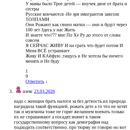
У мамы было Трое детей — внучек двое от брата и
сестры
Русские кончаются -Не зря эмигрантов завезли
ТОЛПАМИ
Они Рожают как свино матки — они и будут через
100 лет Здесь у нас Жить
И знаете что??? мне По Хе Ру до этого от слова
совсем
Я СЕЙЧАС ЖИВУ И на срать что будет потом И
Меня ВСЁ устраивает
Живу И КАйфую ,тащусь и Не хотела бы ничего
менять и Не буду
1
9
Ответить
↓
алекс
23.03.2026
надо с женщин брать налоги за без детность.их природа
наградила такой функцией. рожать дете а то что не хотят
так и мужчины тоже не горят желанием воевать только
их не спрашивают а посадят.значит к таком
государственному вопросу как демография над
подходить соответственно. про тюрму не говорю но вот