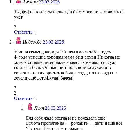
Аноним
23.03.2026
Ты, фуфел в жёлтых очках, тебя самого пора ставить на
учёт.
2
Ответить
↓
Надежда
23.03.2026
У меня семья,дочь,муж.Живем вместет45 лет,дочь
44года,успешна,хорошая мама,бизнесмен.Никогда не
хотела больше детей,даже в мыслях не было и муж
согласен был. Он бывший полковник,служили в
горячих точках, достаток был всегда, но никогда не
хотели ещё детей,куда! Зачем!
2
2
Ответить
↓
Лиля
23.03.2026
Для себя жала всегда и не пожалела ещё
Вся эта пропаганда — рожайте — дети наше всё
Угу счас Пусть сами рожают