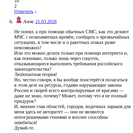
10
2
Ответить
↓
Алекс
21.03.2026
Не понял, а при помощи обычных СМС, как это делают
МЧС с незапамятных времён, сообщать о чрезвычайных
ситуациях, в том числе и о ракетных атаках разве
невозможно?
Или это можно делать только при помощи интернета и,
как понимаю, только лишь через соцсети,
отказывающиеся выполнять требования российского
законодательства?
Любопытная теория!
Но, честно говоря, я бы вообще поостерёгся полагаться
в этом деле на ресурсы, годами нарушающие законы
России и скорей всего контролируемые её врагами —
даже не знаю, почему? Может, потому что я не полный
придурок?
И, мнение глав областей, городов, водочных ларьков для
меня здесь не авторитет — они не являются
непогрешимыми гениями и вполне способны
ошибаться!
Думай-те.