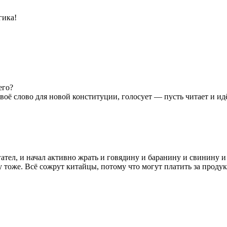
гика!
его?
своё слово для новой конституции, голосует — пусть читает и идё
ател, и начал активно жрать и говядину и баранину и свинину и 
у тоже. Всё сожрут китайцы, потому что могут платить за проду