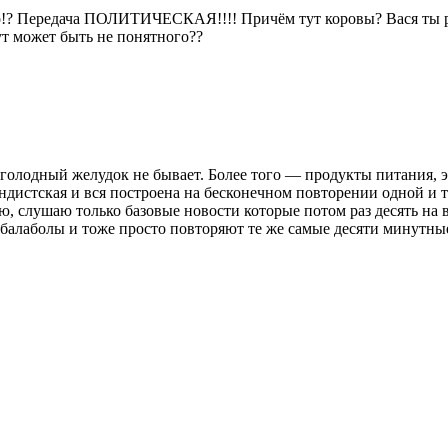
го!? Передача ПОЛИТИЧЕСКАЯ!!!! Причём тут коровы? Вася ты р
тут может быть не понятного??
голодный желудок не бывает. Более того — продукты питания, эт
дистская и вся построена на бесконечном повторении одной и 
ваю, слушаю только базовые новости которые потом раз десять н
 балаболы и тоже просто повторяют те же самые десяти минутны