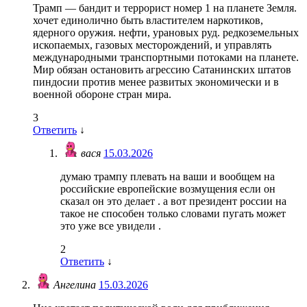
Трамп — бандит и террорист номер 1 на планете Земля.
хочет единолично быть властителем наркотиков,
ядерного оружия. нефти, урановых руд. редкоземельных
ископаемых, газовых месторождений, и управлять
международными транспортными потоками на планете.
Мир обязан остановить агрессию Сатанинских штатов
пиндосии против менее развитых экономически и в
военной обороне стран мира.
3
Ответить
↓
вася
15.03.2026
думаю трампу плевать на ваши и вообщем на
российские европейские возмущения если он
сказал он это делает . а вот президент россии на
такое не способен только словами пугать может
это уже все увидели .
2
Ответить
↓
Ангелина
15.03.2026