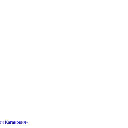
вич Каганович»