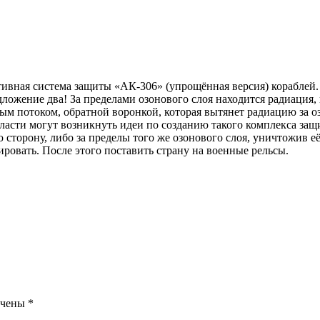
ивная система защиты «АК-306» (упрощённая версия) кораблей. 
ложение два! За пределами озонового слоя находится радиация, 
 потоком, обратной воронкой, которая вытянет радиацию за озо
ласти могут возникнуть идеи по созданию такого комплекса защи
ю сторону, либо за пределы того же озонового слоя, уничтожив е
ровать. После этого поставить страну на военные рельсы.
ечены
*