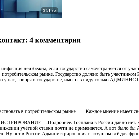
контакт
: 4 комментария
инфляция неизбежна, если государство самоустраняется от учас
ь в потребительском рынке. Государство должно быть участник
о у нас, говоря о государстве, имеют в виду только АДМИНИ
участвовать в потребительском рынке——Каждое мнение имеет св
ИНИСТРИРОВАНИЕ—-Подробнее. Госплана в России давно нет. А 
 снижении учётной ставки почти не применяется. А вот было
рев! Ну нет в России Администрирования с лозунгом всё для фро