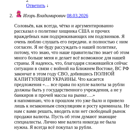
2
Ответить
↓
Игорь Владимирович
08.03.2026
Соловьёв, как всегда, чётко и аргументированно
рассказал о политике хищника США и прочих
враждебных нам подхрюкивающих им подсвинков. Я
очень люблю слушать его передачи. и полностью с ним
согласен. Я не буду рассуждать о нашей политике,
потому, что знаю, что наше правительство знает об этом
много больше меня и делает всё возможное для нашей
страны. Я надеюсь, что, благодаря сложившейся сейчас
ситуации в связи с войной на Ближнем Востоке, ВС РФ
закончат в этом году СВО, добившись ПОЛНОЙ
КАПИТУЛЯЦИИ УКРАИНЫ. Что касается
предложения «… все права по купле валюты за рубли
должны быть у государственного учреждения, а не у
банкиров и прочей массы на рынке….»
я напоминаю, что в прошлом это уже было и привело
лишь к незаконным спекуляциям и росту криминала. Не
нам с вами решать, вводить или нет свободный рынок
продажи валюты. Пусть об этом думают знающие
специалисты. Лично мне валюта никогда не была
нужна. Я всегда всё покупал за рубли.