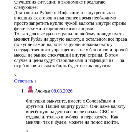
улучшения ситуации в экономике предлагаю
следующее:
Для защиты Рубля от Инфляции от внутренных и
внешних факторов в нынешнее время необходимо
просто запретить куплю чужой валюты ынутри страны
физическими и юридическими лицами.
Только для выезда из страны по любому поводу пусть
меняют Рубль на другую валюту, в остальном все права
по купле яажой валюты за рубли должны быть у
государственного учреждения а не у банкиров и прочей
массы на рынке спекуляций внутри страны. В этом
случае и цены будут стабильными и изфляция из — за
игр банков и всяких бирж будет не так ошутима.
3
Ответить
↓
Аноним
08.03.2026
Фигушки выкусите, вместе с Соловьёвым и
другими. Нашёл защиту рубля. Они даже валюту
внесённую на депозит после начала СВО не
отдавали, только в рублях, в перерасчёте. Как
меняли- так и будем, можете на понос изойти.