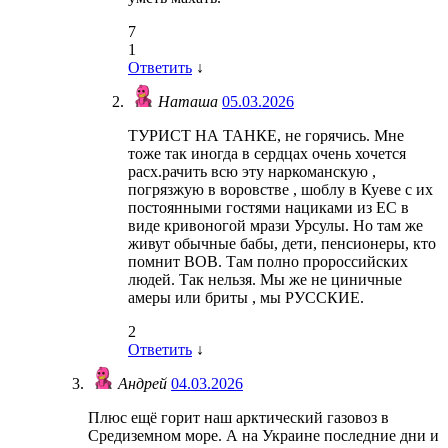
7
1
Ответить
↓
Наташа
05.03.2026
ТУРИСТ НА ТАНКЕ, не горячись. Мне
тоже так иногда в сердцах очень хочется
расх.рачить всю эту наркоманскую ,
погрязжую в воровстве , шоблу в Куеве с их
постоянными гостями нациками из ЕС в
виде кривоногой мрази Урсулы. Но там же
живут обычные бабы, дети, пенсионеры, кто
помнит ВОВ. Там полно пророссийских
людей. Так нельзя. Мы же не циничные
амеры или бриты , мы РУССКИЕ.
2
Ответить
↓
Андрей
04.03.2026
Плюс ещё горит наш арктический газовоз в
Средиземном море. А на Украине последние дни и