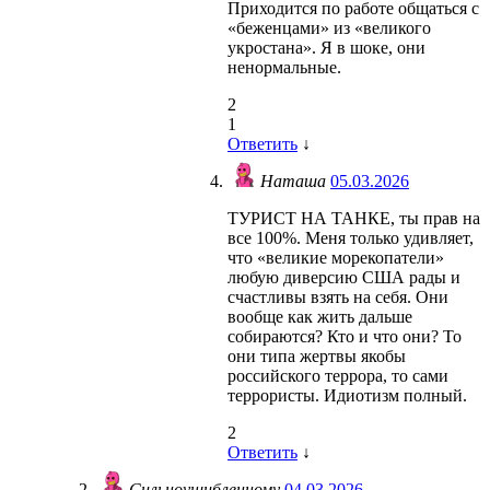
Приходится по работе общаться с
«беженцами» из «великого
укростана». Я в шоке, они
ненормальные.
2
1
Ответить
↓
Наташа
05.03.2026
ТУРИСТ НА ТАНКЕ, ты прав на
все 100%. Меня только удивляет,
что «великие морекопатели»
любую диверсию США рады и
счастливы взять на себя. Они
вообще как жить дальше
собираются? Кто и что они? То
они типа жертвы якобы
российского террора, то сами
террористы. Идиотизм полный.
2
Ответить
↓
Сильноушибленному
04.03.2026