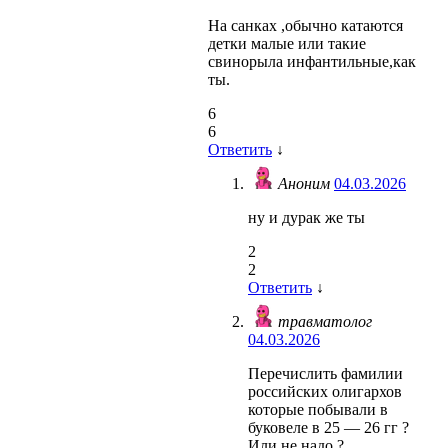
На санках ,обычно катаются
детки малые или такие
свинорыла инфантильные,как
ты.
6
6
Ответить
↓
Аноним
04.03.2026
ну и дурак же ты
2
2
Ответить
↓
травматолог
04.03.2026
Перечислить фамилии
российских олигархов
которые побывали в
буковеле в 25 — 26 гг ?
Или не надо ?