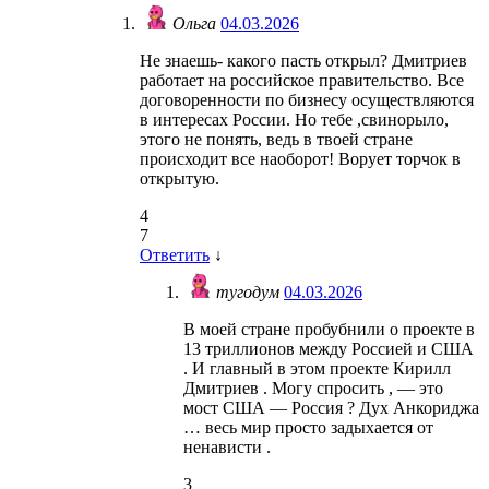
Ольга
04.03.2026
Не знаешь- какого пасть открыл? Дмитриев
работает на российское правительство. Все
договоренности по бизнесу осуществляются
в интересах России. Но тебе ,свинорыло,
этого не понять, ведь в твоей стране
происходит все наоборот! Ворует торчок в
открытую.
4
7
Ответить
↓
тугодум
04.03.2026
В моей стране пробубнили о проекте в
13 триллионов между Россией и США
. И главный в этом проекте Кирилл
Дмитриев . Могу спросить , — это
мост США — Россия ? Дух Анкориджа
… весь мир просто задыхается от
ненависти .
3