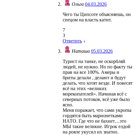
Ольга
04.03.2026
Чего ты Ципсоте объясняешь, он
спецом на власть катит.
7
3
Ответить
↓
Наташа
05.03.2026
Турист на танке, не оскорбляй
людей, не нужно. Но по факту ты
прав на все 100%. Амеры и
бриты делали , делают и будут
делать, что хотят везде. И повесят
всё на этих «великих
морекопателей». Начиная всё с
северных потоков, всё уже было
ясно.
Меня поражает, что сами укропы
гордятся быть марионетками
НАТО. Где что не бахнет…это
МЫ такие великие. Игрок елдой
на рояле укусил их знатно.