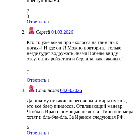
преступниками.
7
3
Ответить
↓
Сергей
04.03.2026
Кто-то уже вякал про «колосса на глиняных
ногах»! И где он ?! Можно повторить, только
негде будет водружать Знамя Победы ввиду
отсутствия рейхстага и берлина, как таковых !
1
1
Ответить
↓
Станислав
04.03.2026
Да никому никакие переговоры и миры нужны,
это всё блеф пиндосов. Отвлекающий манёвр.
Чтобы в Иран с помощью не лезли. Типо они мира
хотят и бла-бла-бла. За Ираном следующая РФ.
6
Ответить
↓