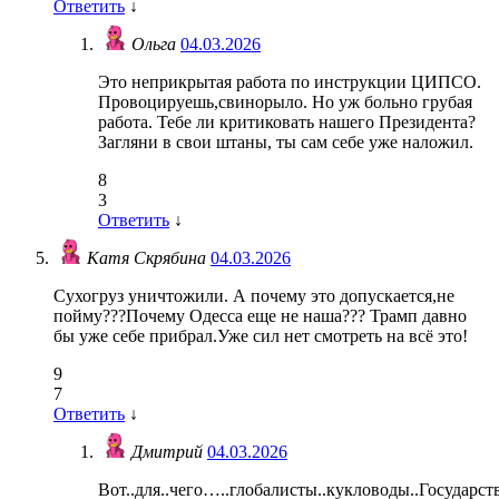
Ответить
↓
Ольга
04.03.2026
Это неприкрытая работа по инструкции ЦИПСО.
Провоцируешь,свинорыло. Но уж больно грубая
работа. Тебе ли критиковать нашего Президента?
Загляни в свои штаны, ты сам себе уже наложил.
8
3
Ответить
↓
Катя Скрябина
04.03.2026
Сухогруз уничтожили. А почему это допускается,не
пойму???Почему Одесса еще не наша??? Трамп давно
бы уже себе прибрал.Уже сил нет смотреть на всё это!
9
7
Ответить
↓
Дмитрий
04.03.2026
Вот..для..чего…..глобалисты..кукловоды..Государс