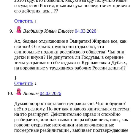
2010 году, кто позволил, какую выгоду получило наше
государство Россия, к каким сука последствиям привели
его действия, ась…??
Ответить
↓
Владимир Ильич Елисеев
04.03.2026
Ах, бедные отдыхающие в Эмиратах! Жирные все, как
свиньи! От каких трудов они отдыхают, эти
свинорылые подонки российского общества! Чьи они
детки и внуки? Не депутатов ли Госдумы, в середине
зимы устраивают себе отдыхи ы Куршавелях и Дубаях,
на ворованные у трудящихся рабочих России деньги!?
1
Ответить
↓
Аноним
04.03.2026
Думаю вопрос поставлен неправильно. Что побудило?
всё по разному. Но вот как правоохранительная система
на это реагирует! Действительно здраво и спокойно
разбирается, или наказывает не разобравшись, или , как
говорят открытые источники и многочисленные
посмертные реабилитации , выбивает подтверждающее