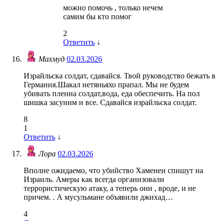
можно помочь , только нечем
самим бы кто помог
2
Ответить
↓
Махмуд
02.03.2026
Израйльска солдат, сдавайся. Твой руководство бежать в
Германия.Шакал нетяньяхо прапал. Мы не будем
убивать пленна солдат,вода, еда обеспечить. На пол
шишка засуним и все. Сдавайся израйльска солдат.
8
1
Ответить
↓
Лора
02.03.2026
Вполне ожидаемо, что убийство Хаменеи спишут на
Израиль. Амеры как всегда организовали
террористическую атаку, а теперь они , вроде, и не
причем. . А мусульмане объявили джихад…
4