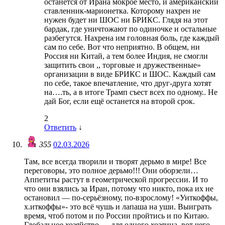
останется от Ирана мокрое место, и американский
ставленник-марионетка. Которому нахрен не
нужен будет ни ШОС ни БРИКС. Глядя на этот
бардак, где уничтожают по одиночке и остальные
разбегутся. Нахрена им головная боль, где каждый
сам по себе. Вот что неприятно. В общем, ни
Россия ни Китай, а тем более Индия, не смогли
защитить свои ,, торговые и дружественные»
организации в виде БРИКС и ШОС. Каждый сам
по себе, такое впечатление, что друг-друга хотят
на….ть, а в итоге Трамп съест всех по одному.. Не
дай Бог, если ещё останется на второй срок.
2
Ответить
↓
355
02.03.2026
Там, все всегда творили и творят дерьмо в мире! Все
переговоры, это полное дерьмо!!! Они оборзели…
Аппетиты растут в геометрической прогрессии. И то
что они взялись за Иран, потому что никто, пока их не
остановил — по-серьёзному, по-взрослому! «Уиткоффы,
х.иткоффы»- это всё чушь и лапаша на уши. Выиграть
время, чтоб потом и по России пройтись и по Китаю.
Глобальное хозяйство — для одного хозяина, вот чего