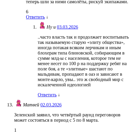
теперь шли за ними самолёты, рискуй экипажами.
6
Ответить
↓
Ну и
03.03.2026
..часто власть так и продолжает воспитывать
так называемую старую «элиту общества»,
иногда потакая всяким лерчикам и иным
блохерам типа блиновской, собирающим в
сумме млд-ы с населения, которое тем не
менее несет по 100 р на поддержку ребят на
поле боя, а те «элитные» шастают по
мальдивам, пропадают в оаэ и зависают в
монте-карло, увы.. это ж свободный мир с
искалеченной идеологией
Ответить
↓
Матвей
02.03.2026
Зеленский заявил, что четвёртый раунд переговоров
может состояться в период с 5 по 8 марта.
1