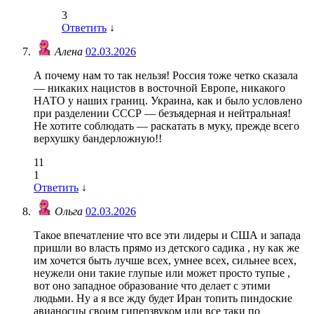
3
Ответить
↓
Алена
02.03.2026
А почему нам то так нельзя! Россия тоже четко сказала
— никаких нацистов в восточной Европе, никакого
НАТО у наших границ. Украина, как и было условлено
при разделении СССР — безъядерная и нейтральная!
Не хотите соблюдать — раскатать в муку, прежде всего
верхушку бандерложную!!
11
1
Ответить
↓
Ольга
02.03.2026
Такое впечатление что все эти лидеры и США и запада
пришли во власть прямо из детского садика , ну как же
им хочется быть лучше всех, умнее всех, сильнее всех,
неужели они такие глупые или может просто тупые ,
вот оно западное образование что делает с этими
людьми. Ну а я все жду будет Иран топить пиндоские
авианосцы своим гиперзвуком или все таки по