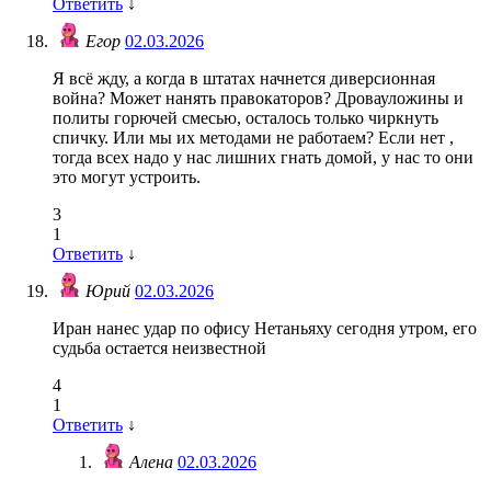
Ответить
↓
Егор
02.03.2026
Я всë жду, а когда в штатах начнется диверсионная
война? Может нанять правокаторов? Дровауложины и
политы горючей смесью, осталось только чиркнуть
спичку. Или мы их методами не работаем? Если нет ,
тогда всех надо у нас лишних гнать домой, у нас то они
это могут устроить.
3
1
Ответить
↓
Юрий
02.03.2026
Иран нанес удар по офису Нетаньяху сегодня утром, его
судьба остается неизвестной
4
1
Ответить
↓
Алена
02.03.2026