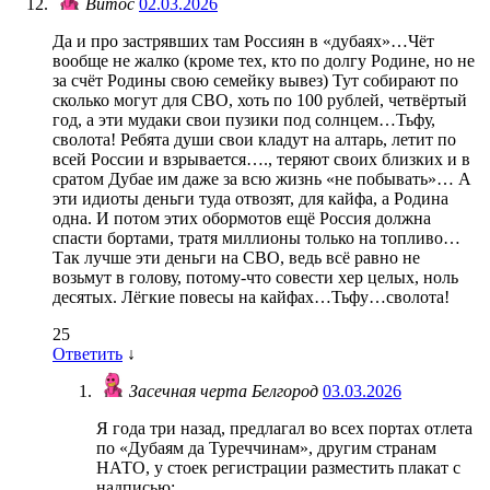
Витос
02.03.2026
Да и про застрявших там Россиян в «дубаях»…Чёт
вообще не жалко (кроме тех, кто по долгу Родине, но не
за счёт Родины свою семейку вывез) Тут собирают по
сколько могут для СВО, хоть по 100 рублей, четвёртый
год, а эти мудаки свои пузики под солнцем…Тьфу,
сволота! Ребята души свои кладут на алтарь, летит по
всей России и взрывается…., теряют своих близких и в
сратом Дубае им даже за всю жизнь «не побывать»… А
эти идиоты деньги туда отвозят, для кайфа, а Родина
одна. И потом этих обормотов ещё Россия должна
спасти бортами, тратя миллионы только на топливо…
Так лучше эти деньги на СВО, ведь всё равно не
возьмут в голову, потому-что совести хер целых, ноль
десятых. Лёгкие повесы на кайфах…Тьфу…сволота!
25
Ответить
↓
Засечная черта Белгород
03.03.2026
Я года три назад, предлагал во всех портах отлета
по «Дубаям да Туреччинам», другим странам
НАТО, у стоек регистрации разместить плакат с
надписью: