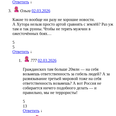
Ответить
↓
Ольга
02.03.2026
Какие то вообще ни разу не хорошие новости.
А Хутора нельзя просто артой сравнять с землëй? Раз уж
там и так руины. Чтобы не терять мужчин в
ожесточëнных боях…
5
5
Ответить
↓
777
02.03.2026
Гражданских там больше 20млн — на себя
возьмешь ответственность за гибель людей? А за
развязывание третьей мировой тоже на себя
ответственность возьмешь? А вот Россия не
собирается ничего подобного делать — и
правильно, мы не террористы!
5
13
Ответить
↓