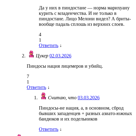
Да у них в пиндостане — норма марихуану
курить с младенчества. И не только в
пиндостане. Лицо Мелони видел? А бриты-
вообще падаль сплошь из верхних слоев.
4
1
Ответить
↓
Цукер
02.03.2026
Пиндосы нация лицемеров и убийц.
7
1
Ответить
↓
Считаю, что
03.03.2026
Пиндосы-не нация, а, в основном, сброд
бывших западенцев + разных азиато-южных
бандюков и их подельников
Ответить
↓