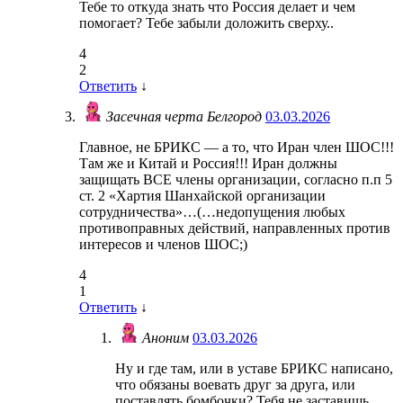
Тебе то откуда знать что Россия делает и чем
помогает? Тебе забыли доложить сверху..
4
2
Ответить
↓
Засечная черта Белгород
03.03.2026
Главное, не БРИКС — а то, что Иран член ШОС!!!
Там же и Китай и Россия!!! Иран должны
защищать ВСЕ члены организации, согласно п.п 5
ст. 2 «Хартия Шанхайской организации
сотрудничества»…(…недопущения любых
противоправных действий, направленных против
интересов и членов ШОС;)
4
1
Ответить
↓
Аноним
03.03.2026
Ну и где там, или в уставе БРИКС написано,
что обязаны воевать друг за друга, или
поставлять бомбочки? Тебя не заставишь