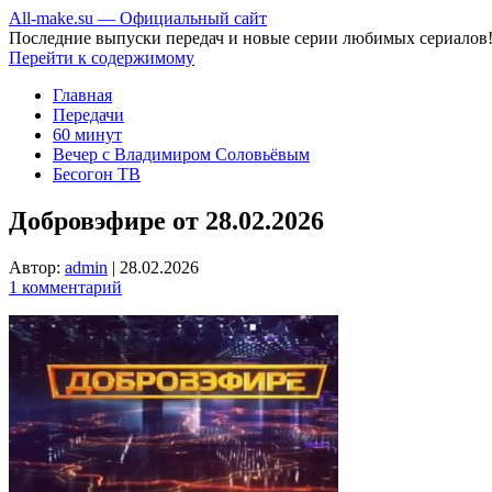
All-make.su — Официальный сайт
Последние выпуски передач и новые серии любимых сериалов
Перейти к содержимому
Главная
Передачи
60 минут
Вечер с Владимиром Соловьёвым
Бесогон ТВ
Добровэфире от 28.02.2026
Автор:
admin
|
28.02.2026
1 комментарий