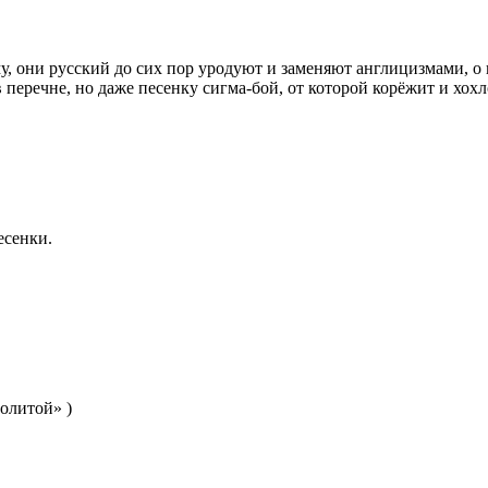
ому, они русский до сих пор уродуют и заменяют англицизмами, о
в перечне, но даже песенку сигма-бой, от которой корёжит и хохл
есенки.
олитой» )