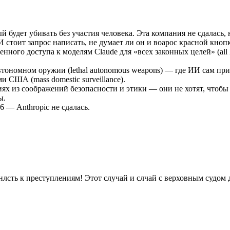
й будет убивать без участия человека. Эта компания не сдалась, н
И стоит запрос написать, не думает ли он и воарос красной кноп
ного доступа к моделям Claude для «всех законных целей» (all la
втономном оружии (lethal autonomous weapons) — где ИИ сам при
 США (mass domestic surveillance).
иях из соображений безопасности и этики — они не хотят, чтобы
ы.
6 — Anthropic не сдалась.
нлсть к преступлениям! Этот случай и слчай с верховным судом 