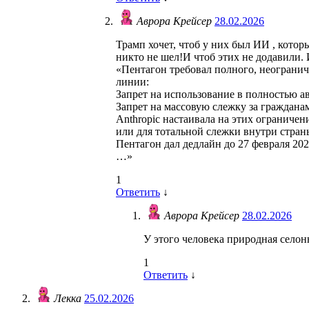
Аврора Крейсер
28.02.2026
Трамп хочет, чтоб у них был ИИ , которы
никто не шел!И чтоб этих не додавили. 
«Пентагон требовал полного, неограничен
линии:
Запрет на использование в полностью а
Запрет на массовую слежку за гражданами
Anthropic настаивала на этих ограничен
или для тотальной слежки внутри стран
Пентагон дал дедлайн до 27 февраля 202
…»
1
Ответить
↓
Аврора Крейсер
28.02.2026
У этого человека природная селон
1
Ответить
↓
Лекка
25.02.2026