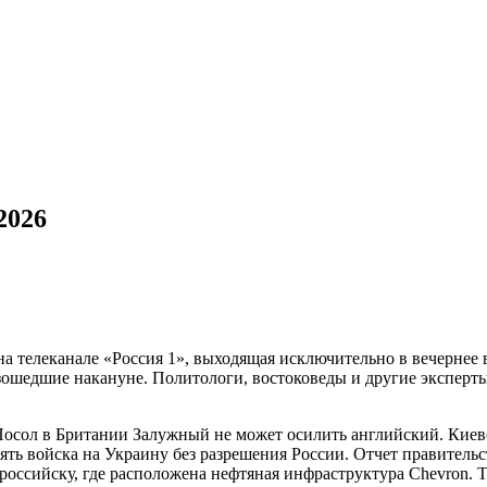
!
2026
 телеканале «Россия 1», выходящая исключительно в вечернее 
зошедшие накануне. Политологи, востоковеды и другие эксперт
осол в Британии Залужный не может осилить английский. Киевс
ять войска на Украину без разрешения России. Отчет правител
оссийску, где расположена нефтяная инфраструктура Chevron. Т