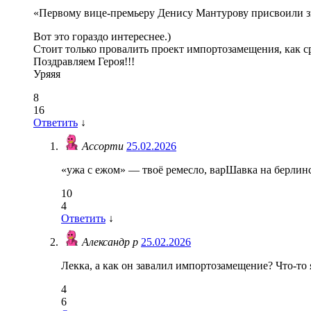
«Первому вице-премьеру Денису Мантурову присвоили зв
Вот это гораздо интереснее.)
Стоит только провалить проект импортозамещения, как ср
Поздравляем Героя!!!
Уряяя
8
16
Ответить
↓
Ассорти
25.02.2026
«ужа с ежом» — твоё ремесло, варШавка на берлин
10
4
Ответить
↓
Александр р
25.02.2026
Лекка, а как он завалил импортозамещение? Что-то
4
6