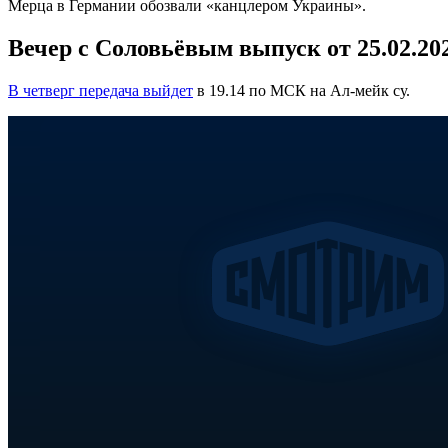
Мерца в Германии обозвали «канцлером Украины».
Вечер с Соловьёвым выпуск от 25.02.20
В четверг передача выйдет
в 19.14 по МСК на Ал-мейк су.