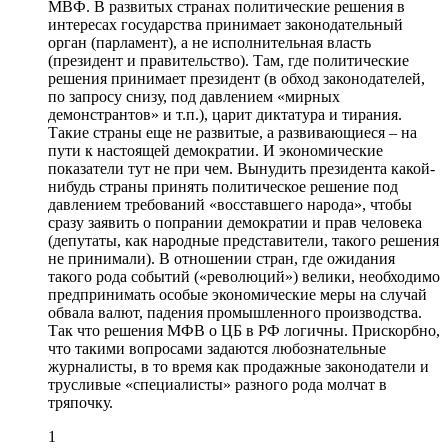
МВФ. В развитых странах политические решения в
интересах государства принимает законодательный
орган (парламент), а не исполнительная власть
(президент и правительство). Там, где политические
решения принимает президент (в обход законодателей,
по запросу снизу, под давлением «мирных
демонстрантов» и т.п.), царит диктатура и тирания.
Такие страны еще не развитые, а развивающиеся – на
пути к настоящей демократии. И экономические
показатели тут не при чем. Вынудить президента какой-
нибудь страны принять политическое решение под
давлением требований «восставшего народа», чтобы
сразу заявить о попрании демократии и прав человека
(депутаты, как народные представители, такого решения
не принимали). В отношении стран, где ожидания
такого рода событий («революций») велики, необходимо
предпринимать особые экономические меры на случай
обвала валют, падения промышленного производства.
Так что решения МФВ о ЦБ в РФ логичны. Прискорбно,
что такими вопросами задаются любознательные
журналисты, в то время как продажные законодатели и
трусливые «специалисты» разного рода молчат в
тряпочку.
1