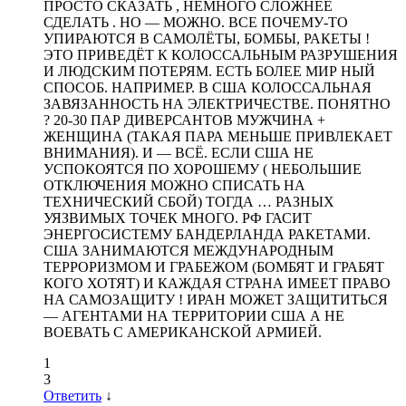
ПРОСТО СКАЗАТЬ , НЕМНОГО СЛОЖНЕЕ
СДЕЛАТЬ . НО — МОЖНО. ВСЕ ПОЧЕМУ-ТО
УПИРАЮТСЯ В САМОЛЁТЫ, БОМБЫ, РАКЕТЫ !
ЭТО ПРИВЕДЁТ К КОЛОССАЛЬНЫМ РАЗРУШЕНИЯ
И ЛЮДСКИМ ПОТЕРЯМ. ЕСТЬ БОЛЕЕ МИР НЫЙ
СПОСОБ. НАПРИМЕР. В США КОЛОССАЛЬНАЯ
ЗАВЯЗАННОСТЬ НА ЭЛЕКТРИЧЕСТВЕ. ПОНЯТНО
? 20-30 ПАР ДИВЕРСАНТОВ МУЖЧИНА +
ЖЕНЩИНА (ТАКАЯ ПАРА МЕНЬШЕ ПРИВЛЕКАЕТ
ВНИМАНИЯ). И — ВСЁ. ЕСЛИ США НЕ
УСПОКОЯТСЯ ПО ХОРОШЕМУ ( НЕБОЛЬШИЕ
ОТКЛЮЧЕНИЯ МОЖНО СПИСАТЬ НА
ТЕХНИЧЕСКИЙ СБОЙ) ТОГДА … РАЗНЫХ
УЯЗВИМЫХ ТОЧЕК МНОГО. РФ ГАСИТ
ЭНЕРГОСИСТЕМУ БАНДЕРЛАНДА РАКЕТАМИ.
США ЗАНИМАЮТСЯ МЕЖДУНАРОДНЫМ
ТЕРРОРИЗМОМ И ГРАБЕЖОМ (БОМБЯТ И ГРАБЯТ
КОГО ХОТЯТ) И КАЖДАЯ СТРАНА ИМЕЕТ ПРАВО
НА САМОЗАЩИТУ ! ИРАН МОЖЕТ ЗАЩИТИТЬСЯ
— АГЕНТАМИ НА ТЕРРИТОРИИ США А НЕ
ВОЕВАТЬ С АМЕРИКАНСКОЙ АРМИЕЙ.
1
3
Ответить
↓