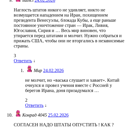
liubici
24.02.2026
Наглость штатов никого не удивляет, никто не
возмущается нападением на Иран, похищением
президента Венесуэлы, блокада Кубы, а еще раньше
постоянное уничтожение стран — Ирак, Ливия,
Югославия, Сирия и … Весь мир виновен, что
утирается перед штатами и молчит. Нужно собраться и
прижать США, чтобы они не вторгались в независимые
страны.
3
Ответить
↓
Мир
24.02.2026
не молчит, но «васька слушает и хавает». Китай
очнулся и провел учения вместе с Россией у
берегов Ирана, доня призадумался …
2
Ответить
↓
Конрад 4045
25.02.2026
СОГЛАСЕН НАДО ШТАТЫ ОПУСТИТЬ ! КАК ?