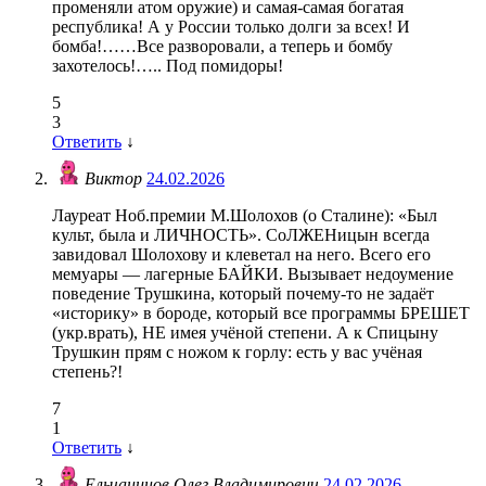
променяли атом оружие) и самая-самая богатая
республика! А у России только долги за всех! И
бомба!……Все разворовали, а теперь и бомбу
захотелось!….. Под помидоры!
5
3
Ответить
↓
Виктор
24.02.2026
Лауреат Ноб.премии М.Шолохов (о Сталине): «Был
культ, была и ЛИЧНОСТЬ». СоЛЖЕНицын всегда
завидовал Шолохову и клеветал на него. Всего его
мемуары — лагерные БАЙКИ. Вызывает недоумение
поведение Трушкина, который почему-то не задаёт
«историку» в бороде, который все программы БРЕШЕТ
(укр.врать), НЕ имея учёной степени. А к Спицыну
Трушкин прям с ножом к горлу: есть у вас учёная
степень?!
7
1
Ответить
↓
Ельчанинов Олег Владимирович
24.02.2026