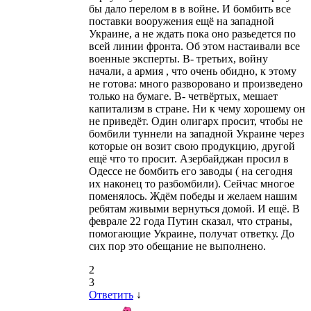
бы дало перелом в в войне. И бомбить все
поставки вооружения ещё на западной
Украине, а не ждать пока оно разьедется по
всей линии фронта. Об этом настаивали все
военные эксперты. В- третьих, войну
начали, а армия , что очень обидно, к этому
не готова: много разворовано и произведено
только на бумаге. В- четвёртых, мешает
капитализм в стране. Ни к чему хорошему он
не приведёт. Один олигарх просит, чтобы не
бомбили туннели на западной Украине через
которые он возит свою продукцию, другой
ещё что то просит. Азербайджан просил в
Одессе не бомбить его заводы ( на сегодня
их наконец то разбомбили). Сейчас многое
поменялось. Ждём победы и желаем нашим
ребятам живыми вернуться домой. И ещё. В
феврале 22 года Путин сказал, что страны,
помогающие Украине, получат ответку. До
сих пор это обещание не выполнено.
2
3
Ответить
↓