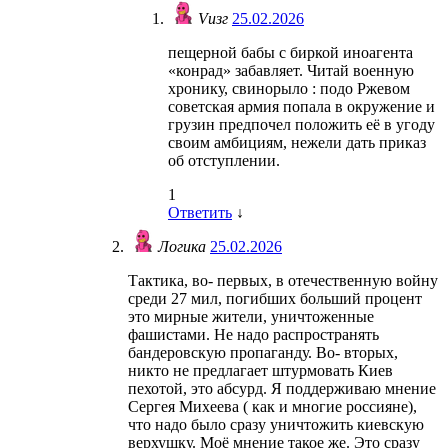
Vизг
25.02.2026
пещерной бабы с биркой иноагента
«конрад» забавляет. Читай военную
хронику, свинорыло : подо Ржевом
советская армия попала в окружение и
грузин предпочел положить её в угоду
своим амбициям, нежели дать приказ
об отступлении.
1
Ответить
↓
Логика
25.02.2026
Тактика, во- первых, в отечественную войну
среди 27 мил, погибших больший процент
это мирные жители, уничтоженные
фашистами. Не надо распространять
бандеровскую пропаганду. Во- вторых,
никто не предлагает штурмовать Киев
пехотой, это абсурд. Я поддерживаю мнение
Сергея Михеева ( как и многие россияне),
что надо было сразу уничтожить киевскую
верхушку. Моё мнение такое же. Это сразу