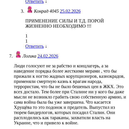
Ответить
↓
Конрад 4045
25.02.2026
ПРИМЕНЕНИЕ СИЛЫ И Т.Д. ПОРОЙ
ЖИЗНЕННО НЕОБХОДИМО !!!
1
1
Ответить
↓
Логика
24.02.2026
Люди голосуют не за рабство и концлагерь, а за
наведение порядка более жесткими мерами , что бы
прижали к ногтю жадных корупционеров, казнокрадов,
применяли смертную казнь к врагам народа,
террористам, что бы не было бешеных цен в ЖКХ. Это
всех достало. Тем более при Сталине ни у кого бы даже
мысли не возникло грабить свою собственную армию, и
сама война была бы уже завершена. Что касается
Хрущёва то это подонок и предатель. Выпустил из
тюрем бандерлогов, которых посадил Сталин. Они
расплодились как тараканы, захватили власть на
Украине, что и привело к войне.