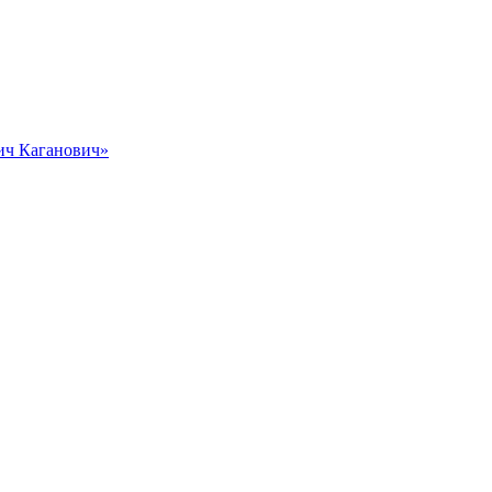
вич Каганович»