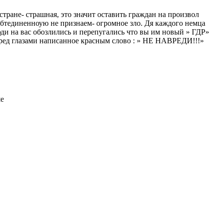
стране- страшная, это значит оставить граждан на произвол
обтединенноую не признаем- огромное зло. Дя каждого немца
ди на вас обозлились и перепугались что вы им новый » ГДР»
перед глазами написанное красным слово : » НЕ НАВРЕДИ!!!»
ше