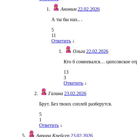
Аноним
22.02.2026
А ты бы нах.. .
5
11
Ответить
↓
Ольга
22.02.2026
Кто б сомневался… ципсовское от
13
3
Ответить
↓
Галина
23.02.2026
Брут. Без твоих соплей разберутся.
5
1
Ответить
↓
Аврора Крейсер
23.02.2026