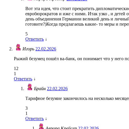
Вот эта идея, что стоит прекратить дипломатически
евробюрократов и иже с ними. Итак узко , и детей
день объединения Германии великий день и личный 
готовите?)Когда предлагаешь какие- то меры и пер
5
Ответить
↓
Игорь
22.02.2026
Рыжий безумец пошёл ва-банк, он понимает что у него п
12
1
Ответить
↓
Брайн
22.02.2026
Тарифное безумие закончилось на несколько месяцев
3
1
Ответить
↓
Аврора Крейсер
22.02.2026