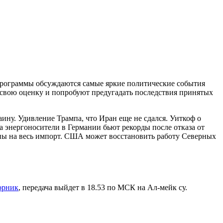
 программы обсуждаются самые яркие политические события
 свою оценку и попробуют предугадать последствия принятых
ну. Удивление Трампа, что Иран еще не сдался. Уиткоф о
а энергоносители в Германии бьют рекорды после отказа от
ны на весь импорт. США может восстановить работу Северных
орник
, передача выйдет в 18.53 по МСК на Ал-мейк су.