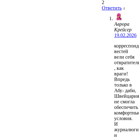
2
Ответить
↓
Аврора
Крейсер
19.02.2026
корреспонд
вестей
вели себя
отвратител
, как
враги!
Впредь
только в
Абу- даби,
Швейцария
не смогла
обеспечить
комфортны
условия.
И
журналюги
и