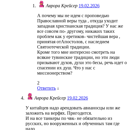
Аврора Крейсер
19.02.2026
А почему мы не идем с проповедью
Православной веры туда , откуда уходит
западная христианская традиция? У нас же
все совсем по- другому, никаких таких
проблем как у еретиков- чистейшая вера ,
принятая отАпостолов, с наследием
Святоотеческой традиции.
Кроме того мне интересно смотреть на
всякие тувинские традиции, но эти люди
призывают духов, духи это бесы, речь идет о
спасении их душ. Что у нас с
миссионерством?
2
Ответить
↓
Аврора Крейсер
19.02.2026
У китайцев надо арендовать авианосцы или же
заложить на верфях. Пригодится.
И на все танкеры по чвк- не обязательно из
русских, но вооруженных и обученных там где
надо