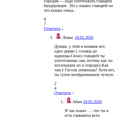
городам — надо уничтожать главарей
бандеровцев . Но у наших главарей на
это кишка тонка .
9
7
Ответить
↓
Лекка.
18.02.2026
Думаю, у тебя и кишков нет,
одно дермо с головы до
задницы.Своих главарей ты
уничтожишь сам, потому как ты
хохлонацик их и породил.Как
там у Гоголя ,помнишь? Хотя нет,
ты тупое необразованное чучело.
2
4
Ответить
↓
Адью
18.02.2026
Я так понял …. что ты и
есть главариха всех