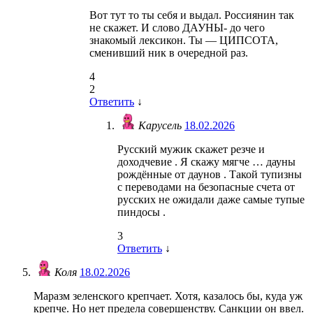
Вот тут то ты себя и выдал. Россиянин так
не скажет. И слово ДАУНЫ- до чего
знакомый лексикон. Ты — ЦИПСОТА,
сменивший ник в очередной раз.
4
2
Ответить
↓
Карусель
18.02.2026
Русский мужик скажет резче и
доходчевие . Я скажу мягче … дауны
рождённые от даунов . Такой тупизны
с переводами на безопасные счета от
русских не ожидали даже самые тупые
пиндосы .
3
Ответить
↓
Коля
18.02.2026
Маразм зеленского крепчает. Хотя, казалось бы, куда уж
крепче. Но нет предела совершенству. Санкции он ввел.