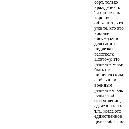
сорт, только
враждебный.
Так он очень
хорошо
объяснил , что
уже те, кто это
вообще
обсуждает в
делегации
подлежат
расстрелу.
Поэтому, это
решение может
быть не
политическим,
а обычным
военным
решением, как
решают об
отступлении,
сдаче в плен и
т.п., когда это
единственное
целесообразное.