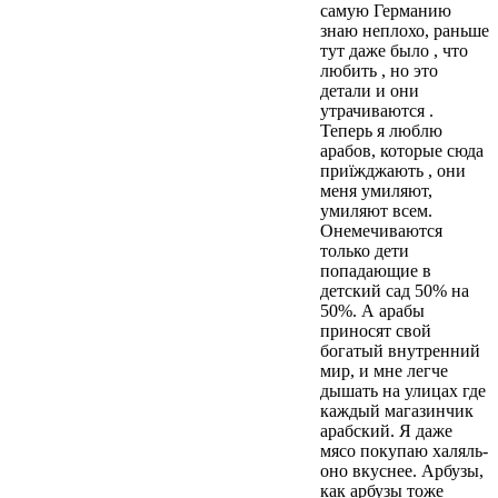
самую Германию
знаю неплохо, раньше
тут даже было , что
любить , но это
детали и они
утрачиваются .
Теперь я люблю
арабов, которые сюда
приїжджають , они
меня умиляют,
умиляют всем.
Онемечиваются
только дети
попадающие в
детский сад 50% на
50%. А арабы
приносят свой
богатый внутренний
мир, и мне легче
дышать на улицах где
каждый магазинчик
арабский. Я даже
мясо покупаю халяль-
оно вкуснее. Арбузы,
как арбузы тоже