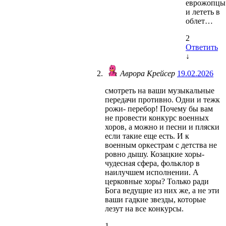
еврожопцы
и лететь в
облет…
2
Ответить
↓
Аврора Крейсер
19.02.2026
смотреть на ваши музыкальные
передачи противно. Одни и тежк
рожи- перебор! Почему бы вам
не провести конкурс военных
хоров, а можно и песни и пляски
если такие еще есть. И к
военным оркестрам с детства не
ровно дышу. Козацкие хоры-
чудесная сфера, фольклор в
наилучшем исполнении. А
церковные хоры? Только ради
Бога ведущие из них же, а не эти
ваши гадкие звезды, которые
лезут на все конкурсы.
1