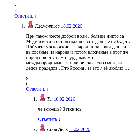
7
2
Ответить
↓
Клементьев
18.02.2026
При таком жесте доброй воли , больше никто за
Мединского и остальных воевать дальше не будет .
Поймите московские — народ не за ваши деньги ,
высосаные из народа и потом вложеные в этот же
народ воюет с вами вурдалаками
международными . Он воюет за свои семьи , за
дедов прадедов . Это Россия , за это я её люблю …
9
6
Ответить
↓
Ты
18.02.2026
че воюешь? Заткнись
Ответить
↓
Соня День
18.02.2026