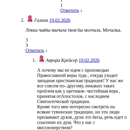
1
Ответить
↓
Галина
19.02.2026
Лекка чьябы мычала твоя бы молчала. Мочалка.
3
3
Ответить
↓
Аврора Крейсер
19.02.2026
А почему мы не идем с проповедью
Православной веры туда , откуда уходит
западная христианская традиция? У нас же
все совсем по- другому, никаких таких
проблем как у еретиков- чистейшая вера ,
принятая отАпостолов, с наследием
Святоотеческой традиции.
Кроме того мне интересно смотреть на
всякие тувинские традиции, но эти люди
призывают духов, духи это бесы, речь идет о
спасении их душ. Что у нас с
миссионерством?