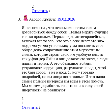
2
Ответить
↓
Аврора Крейсер
19.02.2026
Я не согласна , что невозможно этим силам
договориться между собой. Нельзя мерять будущее
только прошлым. Первая идея- антиевропейская,
включая все то зло , что это в себе несет это зло-
люди могут могут воиглаву угла поставить свое
общее дело- сопротивление этим мерзостным
силам, которые строят свою им удобную власть
как у фон дер Ляйн и они делают что хотят, а люди
платят и терпят. А это объявляют войны,
устраивают коррупцию, разрушают народы, чтоб
это был сброд , а не народ. Я могу гораздо
подробней, но вы люди понятливые. И это наши
самые прямые интересы им всем в этом помочь.
Мы можем доработать то , что они в силу своей
инертности не реализуют
1
1
Ответить
↓