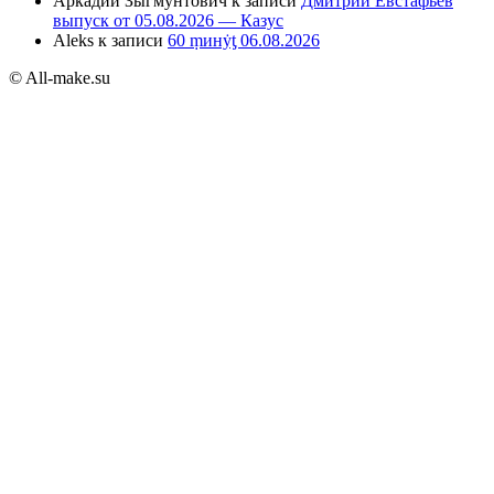
Аркадий Зыгмунтович
к записи
Дмитрий Евстафьев
выпуск от 05.08.2026 — Казус
Aleks
к записи
60 ṃинẏƫ 06.08.2026
© All-make.su