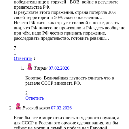
победительнице в горячей , ВОВ, войне в результате
предательства РФ.
В результате этого поражения, страна потеряла 30%
своей территории и 50% своего населения….
Нечего РФ жить как страус с головой в песке, делать
вид, что РФ ничего не произошло и РФ здесь вообще не
при чём, надо РФ честно признать поражение,
расследовать предательство, готовить реванш…
7
1
Ответить
↓
Тигран
07.02.2026
Коротко. Величайшая глупость считать что в
развале СССР виновата РФ.
2
Ответить
↓
Русский хохол
07.02.2026
Если бы все в мире отказались от ядерного оружия, а
для СССР и России это оружие сдерживания, мы бы
сейчас не могли и думай о победе над Европой.