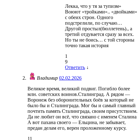
Лекка, что у тя за тупизм»
Воюют «тройками».. «двойками»
с обеих строн. Одного
подстрелили, по случаю…
Другой простыл(бюллетень)., а
третий отдувается сразу за всех.
Но ты не боись… с той стороны
точно такая история
1
9
Ответить
↓
Владимир
02.02.2026
Великое время, великий подвиг. Погибло более
млн. советских воинов.Сталинград. А рядом —
Воронеж без оборонительных боёв за который не
было бы и Сталинграда. Мог бы и самый главный
почтить память Сталинграда, своим присутствием.
Да не любит он всё, что связано с именем Сталина
А вот пахана своего — Ельцина, не забывает,
предан делам его, верен проложенному курсу.
11