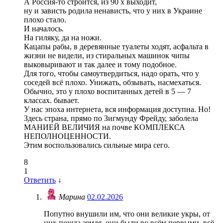
А Россия-то строится, из 90 х выходит,
ну и зависть родила ненависть, что у них в Украине
плохо стало.
И началось.
На гиляку, да на ножи.
Кацапы рабы, в деревянные туалеты ходят, асфальта в
жизни не видели, из стиральных машинок чипы
выковыривают и так далее и тому подобное.
Для того, чтобы самоутвердиться, надо орать, что у
соседей всё плохо. Унижать, обзывать, насмехаться.
Обычно, это у плохо воспитанных детей в 5 — 7
классах. бывает.
У нас эпоха интернета, вся информация доступна. Но!
Здесь страна, прямо по Зигмунду Фрейду, заболела
МАНИЕЙ ВЕЛИЧИЯ на почве КОМПЛЕКСА
НЕПОЛНОЦЕННОСТИ.
Этим воспользовались сильные мира сего.
8
1
Ответить
↓
Марина
02.02.2026
Попутно внушили им, что они великие укры, от
них пошла земля, они были во всём первыми, всё,