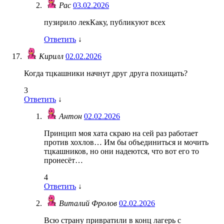
Рас
03.02.2026
пузирило лекКаку, публикуют всех
Ответить
↓
Кирилл
02.02.2026
Когда тцкашники начнут друг друга похищать?
3
Ответить
↓
Антон
02.02.2026
Принцип моя хата скраю на сей раз работает
против хохлов… Им бы объединиться и мочить
тцкашников, но они надеются, что вот его то
пронесëт…
4
Ответить
↓
Виталий Фролов
02.02.2026
Всю страну привратили в конц лагерь с