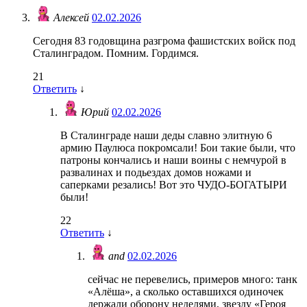
Алексей
02.02.2026
Сегодня 83 годовщина разгрома фашистских войск под
Сталинградом. Помним. Гордимся.
21
Ответить
↓
Юрий
02.02.2026
В Сталинграде наши деды славно элитную 6
армию Паулюса покромсали! Бои такие были, что
патроны кончались и наши воины с немчурой в
развалинах и подьездах домов ножами и
саперками резались! Вот это ЧУДО-БОГАТЫРИ
были!
22
Ответить
↓
and
02.02.2026
сейчас не перевелись, примеров много: танк
«Алёша», а сколько оставшихся одиночек
держали оборону неделями, звезду «Героя