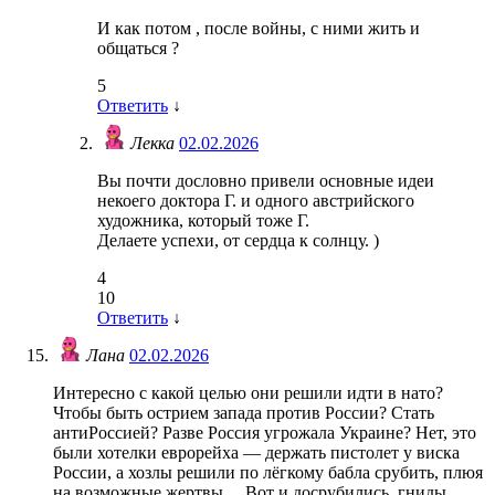
И как потом , после войны, с ними жить и
общаться ?
5
Ответить
↓
Лекка
02.02.2026
Вы почти дословно привели основные идеи
некоего доктора Г. и одного австрийского
художника, который тоже Г.
Делаете успехи, от сердца к солнцу. )
4
10
Ответить
↓
Лана
02.02.2026
Интересно с какой целью они решили идти в нато?
Чтобы быть острием запада против России? Стать
антиРоссией? Разве Россия угрожала Украине? Нет, это
были хотелки еврорейха — держать пистолет у виска
России, а хозлы решили по лёгкому бабла срубить, плюя
на возможные жертвы… Вот и досрубились, гниды