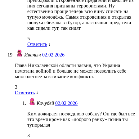
преподавали откровенные предатели и многие из
них сегодня признаны террористами. Ну
естественно проще теперь всю вину списать на
тупую молодёжь. Самая откровенная и открытая
шолуха сбежала за бугор, а настоящие предатели
как сидели тут, так сидят
5
Ответить
↓
Иваныч
02.02.2026
Глава Николаевской области заявил, что Украина
измотана войной и больше не может позволить себе
многолетнее затягивание конфликта.
3
Ответить
↓
Кочубей
02.02.2026
Ким дожирает последнюю собаку? Он где был все
это время кроме как «доброго ранку» псина ты
тупорылая
3