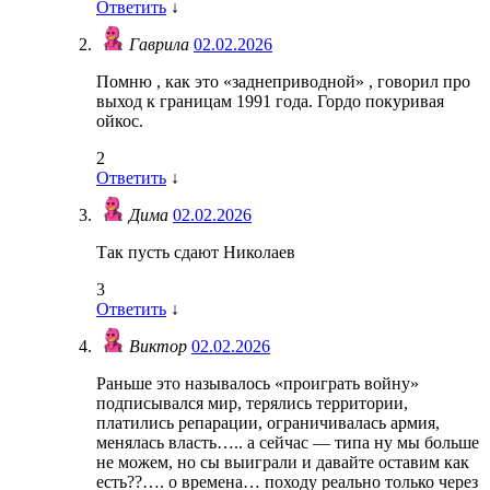
Ответить
↓
Гаврила
02.02.2026
Помню , как это «заднеприводной» , говорил про
выход к границам 1991 года. Гордо покуривая
ойкос.
2
Ответить
↓
Дима
02.02.2026
Так пусть сдают Николаев
3
Ответить
↓
Виктор
02.02.2026
Раньше это называлось «проиграть войну»
подписывался мир, терялись территории,
платились репарации, ограничивалась армия,
менялась власть….. а сейчас — типа ну мы больше
не можем, но сы выиграли и давайте оставим как
есть??…. о времена… походу реально только через