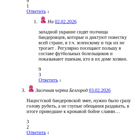
9
1
Ответить
↓
На
02.02.2026
западной украине сидят полчища
бандеровцев, которые и диктуют повестку
всей стране, в т.ч. зеленскому и тцк их не
трогает . Регулярно посещают польшу в
составе футбольных болельщиков и
показывают пшекам, кто в их доме хозяин.
9
3
Ответить
↓
Засечная черта Белгород
03.02.2026
Нацистской бандеровской змее, нужно было сразу
голову рубить, а не глупые обещания раздавать, в
итоге приведшие к кровавой бойне славян…
3
2
Ответить
↓