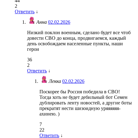
44
2
Ответить
↓
Анна
02.02.2026
Низкий поклон военным, сделано будет все чтоб
довести СВО до конца, продвигаемся, каждый
день освобождаем населенные пункты, наши
герои
36
2
Ответить
↓
Лекка
02.02.2026
Поскорее бы Россия победила в СВО!
Тогда хоть не будет дебильный бот Семен
дублировать ленту новостей, а другие боты
прекратят нести шизоидную уряяяяяя-
ахинею. )
7
22
Ответить
↓