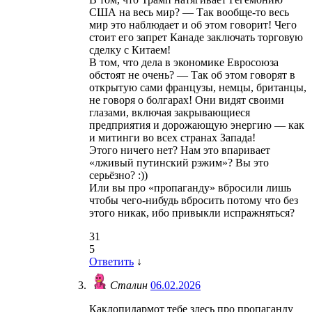
США на весь мир? — Так вообще-то весь
мир это наблюдает и об этом говорит! Чего
стоит его запрет Канаде заключать торговую
сделку с Китаем!
В том, что дела в экономике Евросоюза
обстоят не очень? — Так об этом говорят в
открытую сами французы, немцы, британцы,
не говоря о болгарах! Они видят своими
глазами, включая закрывающиеся
предприятия и дорожающую энергию — как
и митинги во всех странах Запада!
Этого ничего нет? Нам это впаривает
«лживый путинский рэжим»? Вы это
серьёзно? :))
Или вы про «пропаганду» вбросили лишь
чтобы чего-нибудь вбросить потому что без
этого никак, ибо привыкли испражняться?
31
5
Ответить
↓
Сталин
06.02.2026
Каклопидармот тебе здесь про пропаганду