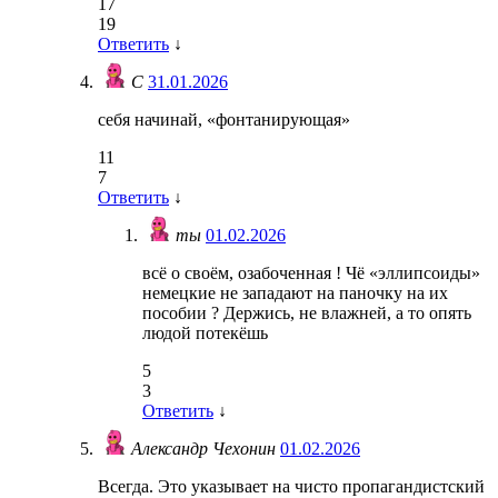
17
19
Ответить
↓
С
31.01.2026
себя начинай, «фонтанирующая»
11
7
Ответить
↓
ты
01.02.2026
всё о своём, озабоченная ! Чё «эллипсоиды»
немецкие не западают на паночку на их
пособии ? Держись, не влажней, а то опять
людой потекёшь
5
3
Ответить
↓
Александр Чехонин
01.02.2026
Всегда. Это указывает на чисто пропагандистский