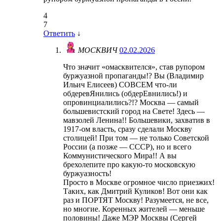
4
7
Ответить
↓
МОСКВИЧ
02.02.2026
Что значит «омасквителся», став рупором
буржуазной пропаганды!? Вы (Владимир
Ильич Елисеев) СОВСЕМ что-ли
обдеревЯнились (обдерЕвнились!) и
опровинциалились?!? Москва — самый
большевистский город на Свете! Здесь —
мавзолей Ленина!! Большевики, захватив в
1917-ом власть, сразу сделали Москву
столицей! При том — не только Советской
России (а позже — СССР), но и всего
Коммунистического Мира!! А вы
брехолепите про какую-то московскую
буржуазность!
Просто в Москве огромное число приезжих!
Таких, как Дмитрий Куликов! Вот они как
раз и ПОРТЯТ Москву! Разумеется, не все,
но многие. Коренных жителей — меньше
половины! Даже МЭР Москвы (Сергей