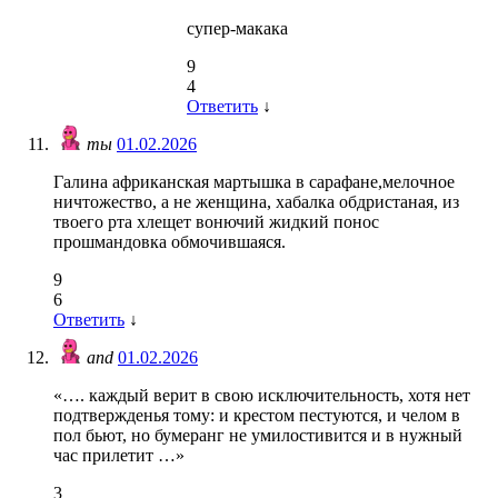
супер-макака
9
4
Ответить
↓
ты
01.02.2026
Галина африканская мартышка в сарафане,мелочное
ничтожество, а не женщина, хабалка обдристаная, из
твоего рта хлещет вонючий жидкий понос
прошмандовка обмочившаяся.
9
6
Ответить
↓
and
01.02.2026
«…. каждый верит в свою исключительность, хотя нет
подтвержденья тому: и крестом пестуются, и челом в
пол бьют, но бумеранг не умилостивится и в нужный
час прилетит …»
3