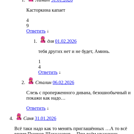
Касторкина капает
4
9
Ответить
↓
для
01.02.2026
тебя других нет и не будет, Аминь.
1
4
Ответить
↓
Сталин
06.02.2026
Слезь с проперженного дивана, безошиобычный и
покажи как надо…
Ответить
↓
Саня
31.01.2026
Всё таки надо как то менять приглашённых …А то всё
время Пушков-Шахназаров …При всём уважении..