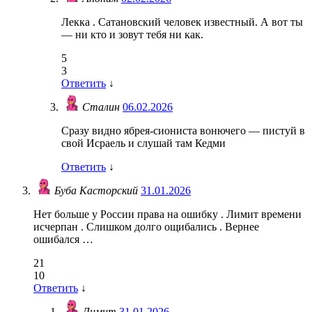
Лекка . Сатановский человек известный. А вот ты
— ни кто и зовут тебя ни как.
5
3
Ответить
↓
Сталин
06.02.2026
Сразу видно ябрея-сиониста вонючего — пистуй в
свой Исраель и слушай там Кедми
Ответить
↓
Буба Касторский
31.01.2026
Нет больше у России права на ошибку . Лимит времени
исчерпан . Слишком долго ощибались . Вернее
ошибался …
21
10
Ответить
↓
Лимит
31.01.2026