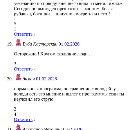
замечанию по поводу внешнего вида и сменил имидж.
Сегодня он выглядел прекрасно — костюм, белая
рубашка, ботинки… приятно смотреть на него!!
5
1
Ответить
↓
Буба Касторский
01.02.2026
Осторожно ! Кругом скользкие люди .
3
Ответить
↓
диман
01.02.2026
нормалюная программа, по сравненио с володей. у
володи есть его мнение и вылет с программмы если ты
неуловил его струю.
2
4
Ответить
↓
Александр Чехонин
01.02.2026