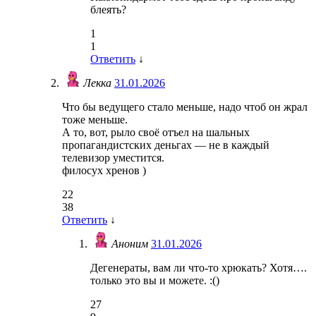
блеять?
1
1
Ответить
↓
Лекка
31.01.2026
Что бы ведущего стало меньше, надо чтоб он жрал
тоже меньше.
А то, вот, рыло своё отъел на шальных
пропагандистских деньгах — не в каждый
телевизор уместится.
филосух хренов )
22
38
Ответить
↓
Аноним
31.01.2026
Дегенераты, вам ли что-то хрюкать? Хотя….
только это вы и можете. :()
27