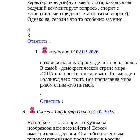
характер передачи(ну с какой стати, казалось бы.
ведущий комментирует вопросы, спорит с
журналистами ещё до ответа гостя на вопрос?).
Однако да, сегодня что-то особенно заметно.
4
3
Ответить
↓
владимир М
02.02.2026
назови хоть одну страну где нет пропаганды.
В самой» демократической стране мира»
-США она просто зашкаливает. Только один
Голливуд чего стоит. Вся пропаганда мира
рядом с ним -это пигмеи.
5
Ответить
↓
Елисеев Владимир Ильич
01.02.2026
Есть такое — так и прёт из Куликова
необразованное всезнайство! Совсем
омасквителся, деревня. Стал обыкновенным
рупором буржуазной пропаганды в России.