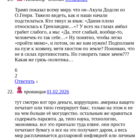
Трамп показал всему миру. что он–Акула Додсон из
О.Генри. Тяжело видеть, как и наши начали
подстилаться. Кто тянул за язык: «Дания плохо
относилась к Гренландии…»? У всех на глазах амбал
грабит слабого, а мы: «Да, этот слабый, вообще-то,
человечек-то так себе…» Ну понятно, чтобы легко
«пройти мимо», и потом, он же нам нужен! Подползаем
на пузе к хозяину, метя хвостом по земле? Понимаю, что
не в силах противостоять. Но говорить такое зачем???
Какая же грязь–политика…
6
2
Ответить
↓
провинция
01.02.2026
тут смотрю вот про деньги, коррупцию. америка ващето
печатает или типо генерирует бакс. только на этом и не
на чем больше её могущество. остальным же нравиться
содержать паразита. да, типо наука, технологии,
экономика. все это приехало туда извне. они просто
печатают бумагу и все на это получают даром, а весь
мир расплачивается долларовой инфляцией или личным