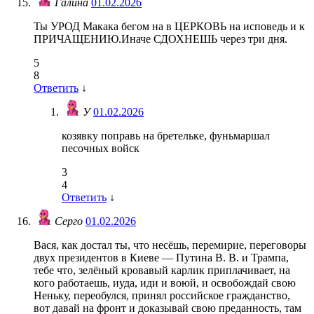
Галина
01.02.2026
Ты УРОД Макака бегом на в ЦЕРКОВЬ на исповедь и к
ПРИЧАЩЕНИЮ.Иначе СДОХНЕШЬ через три дня.
5
8
Ответить
↓
У
01.02.2026
козявку поправь на бретельке, фуньмаршал
песочных войск
3
4
Ответить
↓
Серго
01.02.2026
Вася, как достал ты, что несёшь, перемирие, переговоры
двух президентов в Киеве — Путина В. В. и Трампа,
тебе что, зелёный кровавый карлик приплачивает, на
кого работаешь, иуда, иди и воюй, и освобождай свою
Неньку, переобулся, принял российское гражданство,
вот давай на фронт и доказывай свою преданность, там