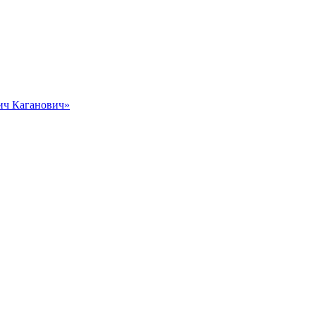
вич Каганович»