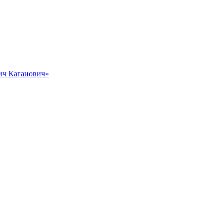
вич Каганович»