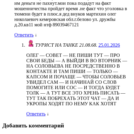
им деньги не пахнут.мои пока подадут на факт
мошенничества пройдет время .не факт что уголовка в
тюмени будет в плюс.я дед внуков мартихин олег
николаевич кемеровская обл.г.белово ул. дружбы
д.20.кв11 мой нтф 89039467121
Ответить
↓
ТУРИСТ НА ТАНКЕ 21.08.68.
25.01.2026
ОЛЕГ — СОВЕТ — НЕ ПИШИ ТУТ — ПРО
СВОИ БЕДЫ — А ВЫЙДИ В ВО ВТОРНИК —
НА СОЛОВЬЕВА НЕ ПОСРЕДСТВЕННО В
КОНТАКТЕ И ТАМ ПИШИ — ТОЛЬКО —
КАПСОМ И ПОЧАЩЕ — ЧТОБЫ СОЛОВЬЕВ
УВИДЕЛ САМ — И НАЧИНАЙ СО СЛОВ
ПОМОГИТЕ ИЛИ СОС — И ТОГДА БУДЕТ
ТОЛК — А ТУТ ВСЕ ЭТО ХРЕНЬ ПИСАТЬ —
ТУТ ТАК ПОБРЕХАТЬ ЭТОТ ЧАТ — ДА И
УКРОПЫ ХОДЯТ ПО НЕМУ КАК ХОТЯТ
Ответить
↓
Добавить комментарий