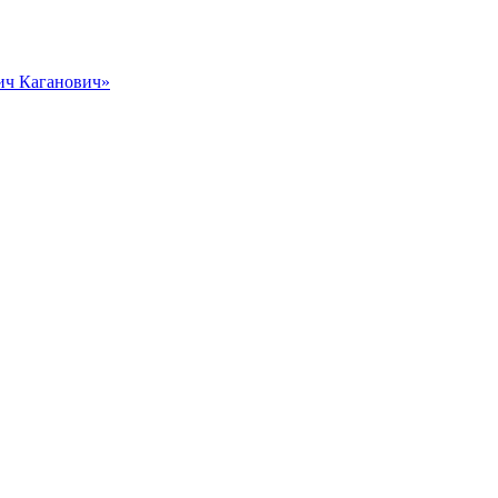
вич Каганович»