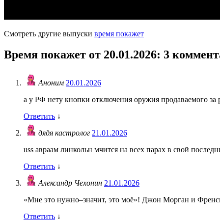
Смотреть другие выпуски
время покажет
Время покажет от 20.01.2026
: 3 коммен
Аноним
20.01.2026
а у РФ нету кнопки отключения оружия продаваемого за 
Ответить
↓
дядя кастролог
21.01.2026
uss aвраам линкольн мчится на всех парах в свой послед
Ответить
↓
Александр Чехонин
21.01.2026
«Мне это нужно–значит, это моё»! Джон Морган и Френси
Ответить
↓