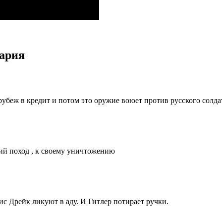
тария
рубеж в кредит и потом это оружие воюет против русского солда
ний поход , к своему уничтожению
с Дрейк ликуют в аду. И Гитлер потирает ручки.