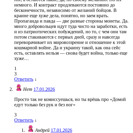
немного. И контракт продлеваются постоянно до
бесконечности, независимо от желаний бойцов. В
краине еще хуже дела, понятно, но заем врать.
Пропаганда и павда — две разные стороны монеты. Да.
много добровольцев идут туда чисто на заработки, есть
и из патриотических побуждений, но то, с чем они там
потом стакиваются с первых дней, сразу и навсегда
переворачивает их мировоззрение и отношение к этой
кошмарной войне. Да и украину такой, как она сейс
есть, оставлять нельзя — снова будет война, только еще
хуже…
1
3
Ответить
↓
Нет
17.01.2026
Просто так не комиссуешься, но ты врёшь про «Домой
едут только без рук и без ног»
3
Ответить
↓
Андрей
17.01.2026