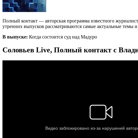
Полный контакт — авторская программа известного журналист
утренних выпусков рассматриваются самые актуальные темы и с
В выпуске:
Когда состоится суд над Мадуро
Соловьев Live, Полный контакт с Влад