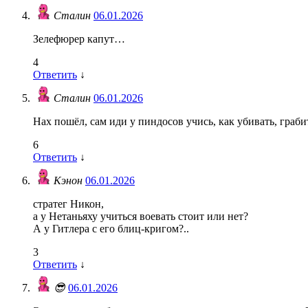
Сталин
06.01.2026
Зелефюрер капут…
4
Ответить
↓
Сталин
06.01.2026
Нах пошёл, сам иди у пиндосов учись, как убивать, граб
6
Ответить
↓
Кэнон
06.01.2026
стратег Никон,
а у Нетаньяху учиться воевать стоит или нет?
А у Гитлера с его блиц-кригом?..
3
Ответить
↓
😎
06.01.2026