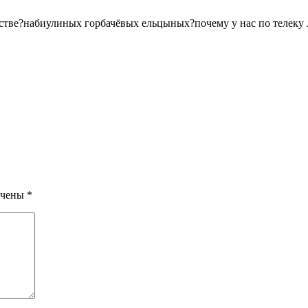
ьстве?набиулиных горбачёвых ельцыных?почему у нас по телеку
ечены
*