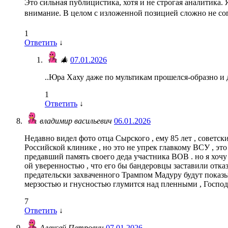
Это сильная публицистика, хотя и не строгая аналитика
внимание. В целом с изложенной позицией сложно не сог
1
Ответить
↓
🎄
07.01.2026
..Юра Хаху даже по мультикам прошелся-образно и
1
Ответить
↓
владимир васильевич
06.01.2026
Недавно видел фото отца Сырского , ему 85 лет , советск
Российской клинике , но это не упрек главкому ВСУ , это
предавший память своего деда участника ВОВ . но я хочу 
ой уверенностью , что его бы бандеровцы заставили отказа
предательски захваченного Трампом Мадуру будут показыва
мерзостью и гнусностью глумится над пленными , Господ
7
Ответить
↓
Алексей Петрович
07.01.2026