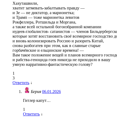
Хахуташвили,
хватит затмевать-забалтывать правду —
и Зе — не диктатор, а марионетка;
и Трамп — тоже марионетка левитов
Рокфеллера, Ротшильда и Моргана,
а также всей остальной богоизбранной компании
иудеев-глобалистов- сатанистов — членов Бильдербергско
которые хотят восстановить своё всемирное господство д
и вновь колонизировать Россию и разорить Китай,
снова разбогатев при этом, как в славные старые
горбачёвские и ельцинские времена! —
Вам такое положение вещей и планов всемирного господ
и рабства-геноцида гоев никогда не приходило в вашу
умную нарративно-фантастическую голову?
1
3
Ответить
↓
Берия
06.01.2026
Гитлер капут…
1
Ответить
↓