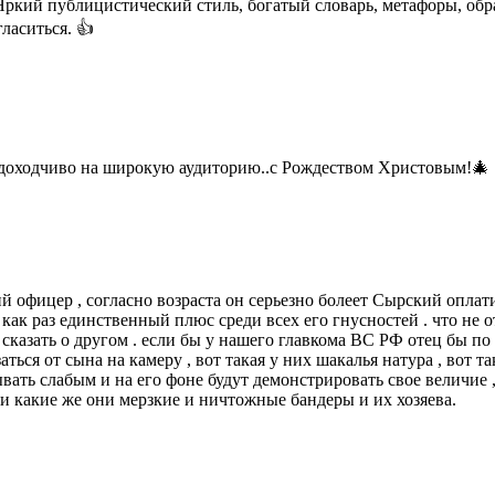
. Яркий публицистический стиль, богатый словарь, метафоры, об
ласиться. 👍
 доходчиво на широкую аудиторию..с Рождеством Христовым!🎄
ий офицер , согласно возраста он серьезно болеет Сырский оплат
 как раз единственный плюс среди всех его гнусностей . что не о
сказать о другом . если бы у нашего главкома ВС РФ отец бы по 
ться от сына на камеру , вот такая у них шакалья натура , вот т
ть слабым и на его фоне будут демонстрировать свое величие , и
и какие же они мерзкие и ничтожные бандеры и их хозяева.