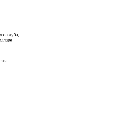
го клуба,
оллара
ства