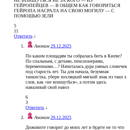
НЕ ВПИШУТЬСЯ НЕ ЗА КОГО — ИЗ
ГЕЙРОПЕЙЦЕВ — В ОБЩЕМ КАК ГОВОРИТЬСЯ
ГЕЙРОПА НАСРАЛА НА СВОЮ МОГИЛУ — С
ПОМОШЬЮ ЗЕЛИ
5
11
Ответить
↓
Аноним
29.12.2025
По каким площадям ты собралась бить в Киеве?
По спальным, с детьми, пенсионерами,
беременными…? Начиталась дура умных словечек
под старость лет. Ты для начала, безумная
танкистка, убери хохляцкий мягкий знак из таки х
слов, как «не впишутЬся», а потом здесь
наваливай свой навоз
6
3
Ответить
↓
Аноним
29.12.2025
Доживите говорит до моих лет и будете не то что