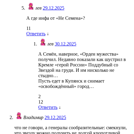
лев
29.12.2025
А где инфа от «Не Семена»?
11
Ответить
↓
лев
30.12.2025
А Семён, наверное, «Орден мужества»
получил. Недавно показали как шустрил в
Кремле «герой России» Поддубный со
Звездой на груди. И им нисколько не
стыдно…
Пусть едет в Купянск и снимает
«освобождённый» город…
2
12
Ответить
↓
Владимир
29.12.2025
что не говори, а генералы сообразительные: смекнули,
что звезду можно получить не долгой кропотливой