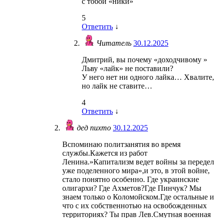
с тобой «ники»
5
Ответить
↓
Читатель
30.12.2025
Дмитрий, вы почему «доходчивому »
Льву «лайк» не поставили?
У него нет ни одного лайка… Хвалите,
но лайк не ставите…
4
Ответить
↓
дед пихто
30.12.2025
Вспоминаю политзанятия во время
службы.Кажется из работ
Ленина.»Капитализм ведет войны за передел
уже поделенного мира»,и это, в этой войне,
стало понятно особенно. Где украинские
олигархи? Где Ахметов?Где Пинчук? Мы
знаем только о Коломойском.Где остальные и
что с их собственнотью на освобожденных
территориях? Ты прав Лев.Смутная военная