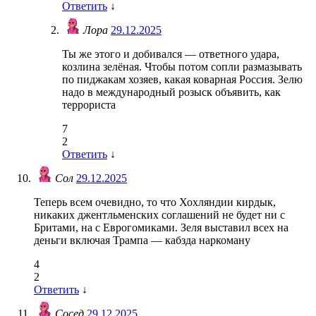
Ответить
↓
Лора
29.12.2025
Ты же этого и добивался — ответного удара,
козлина зелёная. Чтобы потом сопли размазывать
по пиджакам хозяев, какая коварная Россия. Зелю
надо в международный розыск объявить, как
террориста
7
2
Ответить
↓
Сол
29.12.2025
Теперь всем очевидно, то что Хохляндии кирдык,
никаких джентльменских соглашений не будет ни с
Бритами, на с Еврогомиками. Зеля выставил всех на
деньги включая Трампа — кабзда наркоману
4
2
Ответить
↓
Сосед
29.12.2025