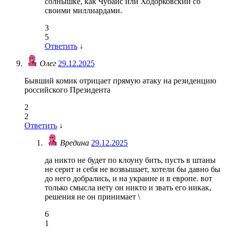
солнышке, как Чубайс или Ходорковский со
своими миллиардами.
3
5
Ответить
↓
Олег
29.12.2025
Бывший комик отрицает прямую атаку на резиденцию
российского Президента
2
2
Ответить
↓
Вредина
29.12.2025
да никто не будет по клоуну бить, пусть в штаны
не серит и себя не возвышает, хотели бы давно бы
до него добрались, и на украине и в европе. вот
только смысла нету он никто и звать его никак,
решения не он принимает \
6
1