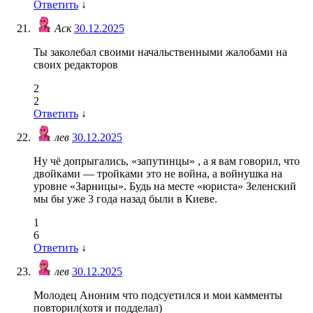
Ответить
↓
Аск
30.12.2025
Ты заколебал своими начальственными жалобами на
своих редакторов
2
2
Ответить
↓
лев
30.12.2025
Ну чё допрыгались, «запутинцы» , а я вам говорил, что
двойками — тройками это не война, а войнушка на
уровне «Зарницы». Будь на месте «юриста» Зеленский
мы бы уже 3 года назад были в Киеве.
1
6
Ответить
↓
лев
30.12.2025
Молодец Аноним что подсуетился и мои камменты
повторил(хотя и подделал)