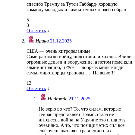
спасибо Трампу за Тутси Габбард- хорошую
команду молодых и симпатичных людей собрал
5
3
Ответить
↓
Ирина
21.12.2025
США — очень хитроделанные.
Сами разожгли войну, подготовили хохлов. Влили
огромные деньги и вооружение, а потом поменяли
администрацию, и Фсё — добрые, милые дяди
сэмы, миротворцы хреновы,…. Не верю!!!
13
Ответить
↓
Надежда
21.12.2025
Не верю во что? То, что силам, которые
сейчас представляет Трамп, стала не
интересна война на Украине это и идиоту
очевидно. А то, что позиция этих сил всё
ещё очень шаткая в сравнении с их