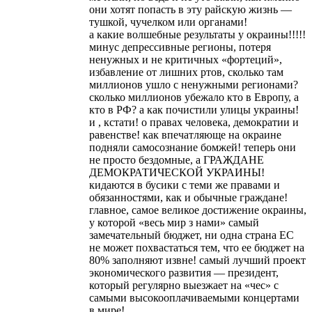
они хотят попасть в эту райскую жизнь —
тушкой, чучелком или органами!
а какие волшебные результаты у окраины!!!!!
минус депрессивные регионы, потеря
ненужных и не критичных «фортеций»,
избавление от лишних ртов, сколько там
миллионов ушло с ненужными регионами?
сколько миллионов убежало кто в Европу, а
кто в РФ? а как почистили улицы украины!
и , кстати! о правах человека, демократии и
равенстве! как впечатляюще на окраине
подняли самосознание бомжей! теперь они
не просто бездомные, а ГРАЖДАНЕ
ДЕМОКРАТИЧЕСКОЙ УКРАИНЫ!
кидаются в бусики с теми же правами и
обязанностями, как и обычные граждане!
главное, самое великое достижение окраины,
у которой «весь мир з нами» самый
замечательный бюджет, ни одна страна ЕС
не может похвастаться тем, что ее бюджет на
80% заполняют извне! самый лучший проект
экономического развития — президент,
который регулярно выезжает на «чес» с
самыми высокооплачиваемыми концертами
в мире!