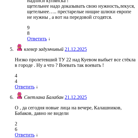
надписи купянска !
щетельнее надо доказывать свою нужность,лекуся,
щетельнее….. престарелые нищие шлюхи европе
не нужны , а вот на передовой сгодятся.
9
8
Ответить
↓
клевер задумчивый
21.12.2025
Низко пролетевший ТУ 22 над Куевом выбьет все стёкла
в городе . Ну а что ? Воевать так воевать !
4
4
Ответить
↓
Светлана Балабан
21.12.2025
О , да сегодня новые лица на вечере, Калашников,
Бабаков, давно не видели
2
6
Ответить
↓