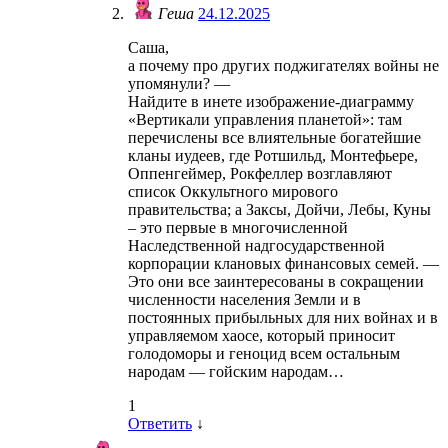
Геша
24.12.2025
Саша,
а почему про других поджигателях войны не
упомянули? —
Найдите в инете изображение-диаграмму
«Вертикали управления планетой»: там
перечислены все влиятельные богатейшие
кланы иудеев, где Ротшильд, Монтефьере,
Оппенгеймер, Рокфеллер возглавляют
список Оккультного мирового
правительства; а Заксы, Дойчи, Лебы, Куны
– это первые в многочисленной
Наследственной надгосударственной
корпорации клановых финансовых семей. —
Это они все заинтересованы в сокращении
численности населения Земли и в
постоянных прибыльных для них войнах и в
управляемом хаосе, который приносит
голодоморы и геноцид всем остальным
народам — гойским народам…
1
Ответить
↓