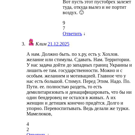
Вот пусть этот пустобрех залезет
туда, откуда вылез и не портит
воздух. 🙂
9
7
Ответить
↓
Клим
21.12.2025
А нам. Должно быть. по х.ру, есть у. Хохлов.
желание или стимулы. Сдавать. Нам. Территории.
У нас задача дойти до западных границ Украины и
лишить ее там. государственности. Можно и с
особым. желанием и мотивацией. Главное что у
нас есть большой. Стимул. Перед Этим. Надо. По.
Пути. ее. полностью раздеть, то есть
демилитаризовать и денацифицировать, что бы ни
один бендеровец не остался в живых. А их
женщин и детишек конечно придётся. Долго и
упорно. Перевоспитывать. Ведь делали же турки.
Мамелюков,
4
2
Ответить
↓