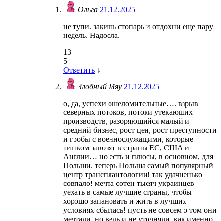
Ольга
21.12.2025
не тупи. закинь стопарь и отдохни еще пару
недель. Надоела.
13
5
Ответить
↓
Злобный Мяу
21.12.2025
о, да, успехи ошеломительные…. взрыв
северных потоков, потоки утекающих
производств, разоряющийся малый и
средний бизнес, рост цен, рост преступности
и гробы с военнослужащими, которые
тишком завозят в страны ЕС, США и
Англии… но есть и плюсы, в основном, для
Польши. теперь Польша самый популярный
центр трансплантологии! так удачненько
совпало! мечта сотен тысяч украинцев
уехать в самые лучшие страны, чтобы
хорошо запановать и жить в лучших
условиях сбылась! пусть не совсем о том они
мечтали, но ведь и не уточняли, как именно