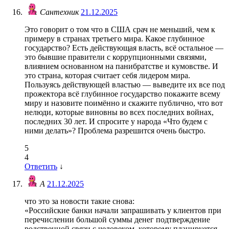
Сантехник
21.12.2025
Это говорит о том что в США срач не меньший, чем к
примеру в странах третьего мира. Какое глубинное
государство? Есть действующая власть, всё остальное —
это бывшие правители с коррупционными связями,
влиянием основанном на панибратстве и кумовстве. И
это страна, которая считает себя лидером мира.
Пользуясь действующей властью — выведите их все под
прожектора всё глубинное государство покажите всему
миру и назовите поимённо и скажите публично, что вот
нелюди, которые виновны во всех последних войнах,
последних 30 лет. И спросите у народа «Что будем с
ними делать»? Проблема разрешится очень быстро.
5
4
Ответить
↓
А
21.12.2025
что это за новости такие снова:
«Российские банки начали запрашивать у клиентов при
перечислении большой суммы денег подтверждение
родственной связи с человеком, которому планируется