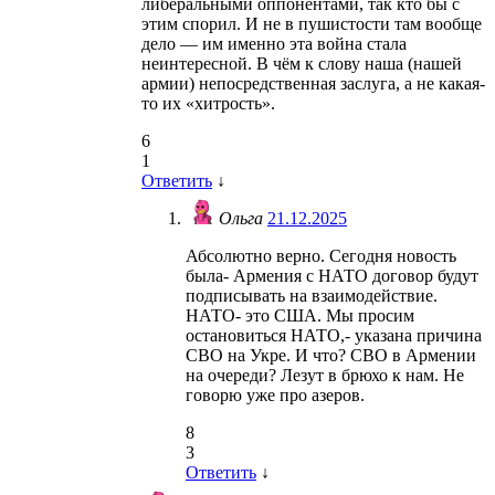
либеральными оппонентами, так кто бы с
этим спорил. И не в пушистости там вообще
дело — им именно эта война стала
неинтересной. В чём к слову наша (нашей
армии) непосредственная заслуга, а не какая-
то их «хитрость».
6
1
Ответить
↓
Ольга
21.12.2025
Абсолютно верно. Сегодня новость
была- Армения с НАТО договор будут
подписывать на взаимодействие.
НАТО- это США. Мы просим
остановиться НАТО,- указана причина
СВО на Укре. И что? СВО в Армении
на очереди? Лезут в брюхо к нам. Не
говорю уже про азеров.
8
3
Ответить
↓