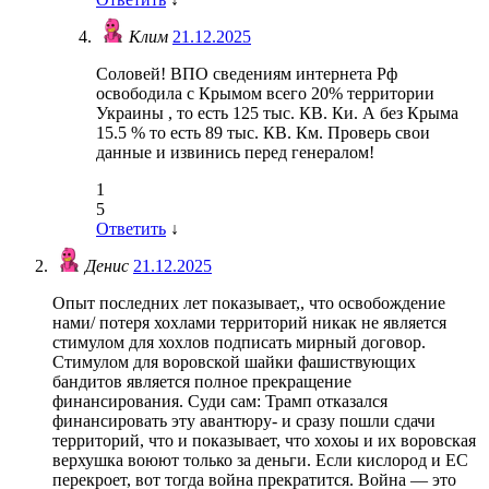
Клим
21.12.2025
Соловей! ВПО сведениям интернета Рф
освободила с Крымом всего 20% территории
Украины , то есть 125 тыс. КВ. Ки. А без Крыма
15.5 % то есть 89 тыс. КВ. Км. Проверь свои
данные и извинись перед генералом!
1
5
Ответить
↓
Денис
21.12.2025
Опыт последних лет показывает,, что освобождение
нами/ потеря хохлами территорий никак не является
стимулом для хохлов подписать мирный договор.
Стимулом для воровской шайки фашиствующих
бандитов является полное прекращение
финансирования. Суди сам: Трамп отказался
финансировать эту авантюру- и сразу пошли сдачи
территорий, что и показывает, что хохоы и их воровская
верхушка воюют только за деньги. Если кислород и ЕС
перекроет, вот тогда война прекратится. Война — это