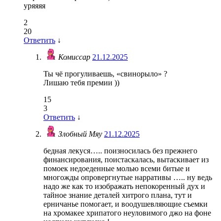
уряяяя
2
20
Ответить
↓
Комиссар
21.12.2025
Ты чё прогуливаешь, «свинорыло» ?
Лишаю тебя премии ))
15
3
Ответить
↓
Злобный Мяу
21.12.2025
бедная лекуся….. поизносилась без прежнего
финансирования, поистаскалась, вытаскивает из
помоек недоеденные молью всеми битые и
многожды опровергнутые нарративы ….. ну ведь
надо же как то изображать непокоренный дух и
тайное знание деталей хитрого плана, тут и
ерничанье помогает, и воодушевляющие съемки
на хромакее хрипатого неуловимого джо на фоне