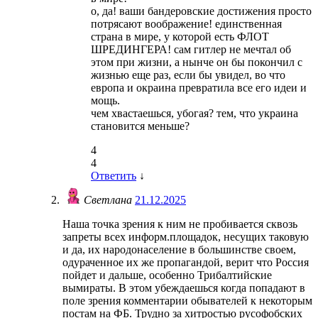
о, да! ваши бандеровские достижения просто
потрясают воображение! единственная
страна в мире, у которой есть ФЛОТ
ШРЕДИНГЕРА! сам гитлер не мечтал об
этом при жизни, а нынче он бы покончил с
жизнью еще раз, если бы увидел, во что
европа и окраина превратила все его идеи и
мощь.
чем хвастаешься, убогая? тем, что украина
становится меньше?
4
4
Ответить
↓
Светлана
21.12.2025
Наша точка зрения к ним не пробивается сквозь
запреты всех информ.площадок, несущих таковую
и да, их народонаселение в большинстве своем,
одураченное их же пропагандой, верит что Россия
пойдет и дальше, особенно Трибалтийские
вымираты. В этом убеждаешься когда попадают в
поле зрения комментарии обывателей к некоторым
постам на ФБ. Трудно за хитростью русофобских