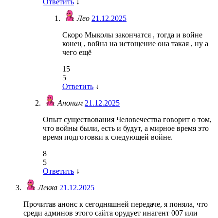
Ответить
↓
Лео
21.12.2025
Скоро Мыколы закончатся , тогда и войне
конец , война на истощение она такая , ну а
чего ещё
15
5
Ответить
↓
Аноним
21.12.2025
Опыт существования Человечества говорит о том,
что войны были, есть и будут, а мирное время это
время подготовки к следующей войне.
8
5
Ответить
↓
Лекка
21.12.2025
Прочитав анонс к сегодняшней передаче, я поняла, что
среди админов этого сайта орудует инагент 007 или