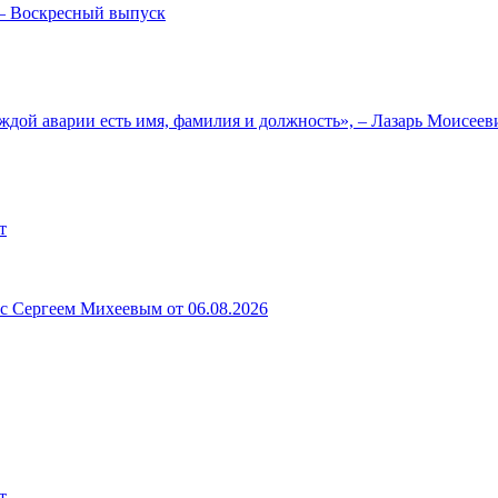
— Воскресный выпуск
ждой аварии есть имя, фамилия и должность», – Лазарь Моисее
т
 с Сергеем Михеевым от 06.08.2026
т