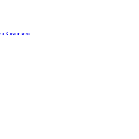
вич Каганович»