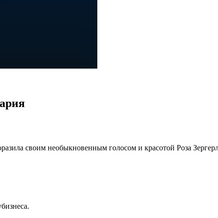
тария
оразила своим необыкновенным голосом и красотой Роза Зергерл
убизнеса.