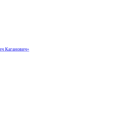
вич Каганович»