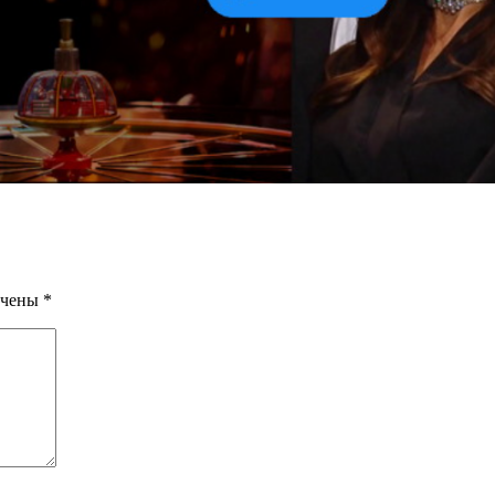
ечены
*