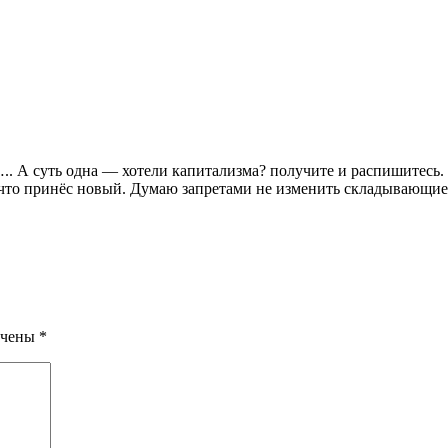
. А суть одна — хотели капитализма? получите и распишитесь. К
что принёс новый. Думаю запретами не изменить складывающиес
ечены
*