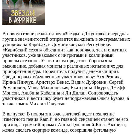
В новом сезоне реалити-шоу «Звезды в Джунглях» очередная
группа знаменитостей отправится выживать в экстремальных
условиях на Карибах, в Доминиканской Республике.
«Карибский сезон» объединит как новичков, так и опытных
участников, уже знакомых с интригами и коалициями
прошлых сезонов. Участникам предстоит бороться за
выживание, добывая монеты в различных испытаниях для
приобретения еды. Победитель получит денежный приз.
Среди первых объявленных участников шоу: Ася Резник,
Ирина Пинчук, Аристарх Венес, Вадим Дубровин, Сергей
Романович, Маша Малиновская, Екатерина Шкуро, Джефф
Монсон, Альбина Кабалина и Ян Дилан. Сопровождать
участников и вести шоу будет неподражаемая Ольга Бузова, а
также комик Михаил Галустян.
В выпуске: В новом эпизоде зрителей ждет появление
известного певца Ramil’, но главной сенсацией станет не его
приход, а громкий промах Анны Цукановой-Котт. Актриса,
желая сделать сюрприз команде, совершила фатальную