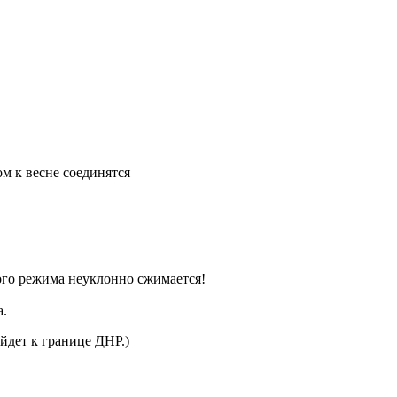
ом к весне соединятся
кого режима неуклонно сжимается!
а.
ыйдет к границе ДНР.)