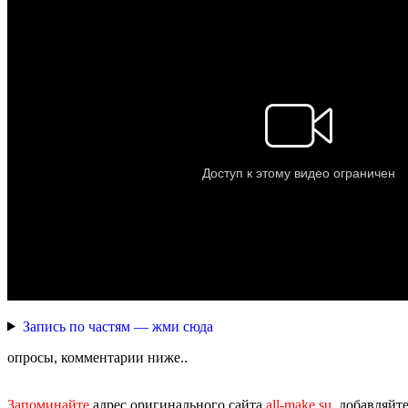
Запись по частям — жми сюда
опросы, комментарии ниже..
Запоминайте
адрес оригинального сайта
all-make.su
, добавляйт