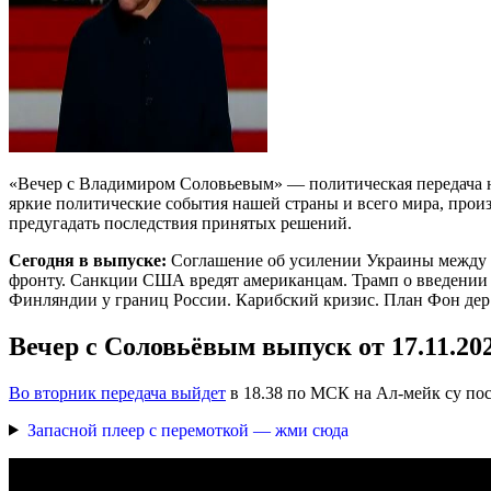
«Вечер с Владимиром Соловьевым» — политическая передача на
яркие политические события нашей страны и всего мира, прои
предугадать последствия принятых решений.
Сегодня в выпуске:
Соглашение об усилении Украины между З
фронту. Санкции США вредят американцам. Трамп о введении 
Финляндии у границ России. Карибский кризис. План Фон дер
Вечер с Соловьёвым выпуск от 17.11.20
Во вторник передача выйдет
в 18.38 по МСК на Ал-мейк су пос
Запасной плеер с перемоткой — жми сюда