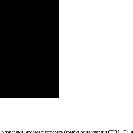
е в закладки, чтобы не потерять (комбинация клавиш CTRL+D), 