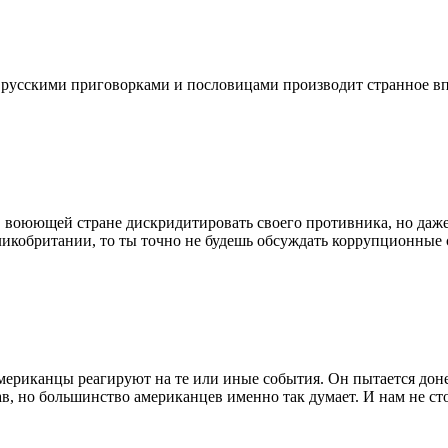
 русскими приговорками и пословицами производит странное вп
 воюющей стране дискридитировать своего противника, но даже м
икобритании, то ты точно не будешь обсуждать коррупционные 
мериканцы реагируют на те или иные события. Он пытается донес
ав, но большинство американцев именно так думает. И нам не ст