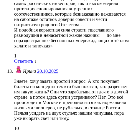
самих российских инвесторов, так и высокомерная
протекция спонсирования внутренних
соотечественников, которые безнаказанно наживаются
на саботаже остатков доверия совести и чести
патриотизма родного Отечества…
И подобная корыстная сила страсти тщеславного
равнодушия в ненасытной жажде наживы — по мне
гораздо страшнее бессильных «пережидающих в тёплом
халате и тапочках»
1
Ответить
↓
Ирина
20.10.2025
Знаете, хочу задать простой вопрос. А кто покупает
билеты на концерты тех кто был показан, кто разрешает
им такую жизнь? Они что зарабатывают где-то в другой
стране, а потом здесь оргии устраивают? Нет. Это всё
происходит в Москве и преподносится как нормальная
жизнь миллионеров, не рублевых, в столице России.
Нельзя усидеть на двух стульях нашим чинушам, пора
уже выбрать свет или тьму.
10