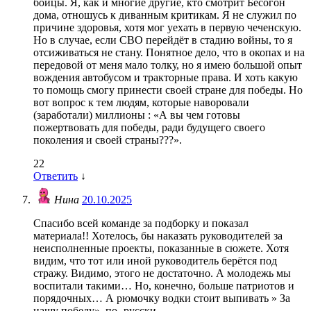
бойцы. Я, как и многие другие, кто смотрит Бесогон
дома, отношусь к диванным критикам. Я не служил по
причине здоровья, хотя мог уехать в первую чеченскую.
Но в случае, если СВО перейдёт в стадию войны, то я
отсиживаться не стану. Понятное дело, что в окопах и на
передовой от меня мало толку, но я имею большой опыт
вождения автобусом и тракторные права. И хоть какую
то помощь смогу принести своей стране для победы. Но
вот вопрос к тем людям, которые наворовали
(заработали) миллионы : «А вы чем готовы
пожертвовать для победы, ради будущего своего
поколения и своей страны???».
22
Ответить
↓
Нина
20.10.2025
Спасибо всей команде за подборку и показал
материала!! Хотелось, бы наказать руководителей за
неисполненные проекты, показанные в сюжете. Хотя
видим, что тот или иной руководитель берётся под
стражу. Видимо, этого не достаточно. А молодежь мы
воспитали такими… Но, конечно, больше патриотов и
порядочных… А рюмочку водки стоит выпивать » За
нашу победу», по- русски….