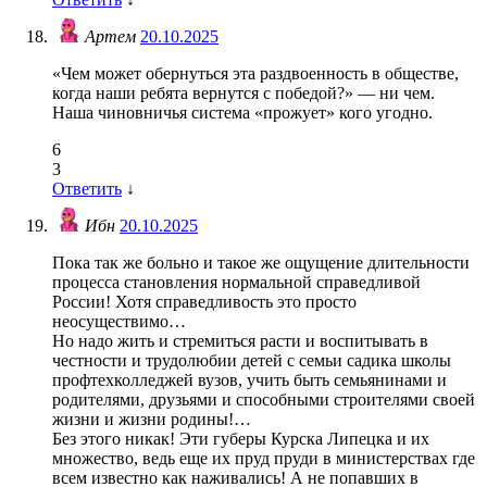
Артем
20.10.2025
«Чем может обернуться эта раздвоенность в обществе,
когда наши ребята вернутся с победой?» — ни чем.
Наша чиновничья система «прожует» кого угодно.
6
3
Ответить
↓
Ибн
20.10.2025
Пока так же больно и такое же ощущение длительности
процесса становления нормальной справедливой
России! Хотя справедливость это просто
неосуществимо…
Но надо жить и стремиться расти и воспитывать в
честности и трудолюбии детей с семьи садика школы
профтехколледжей вузов, учить быть семьянинами и
родителями, друзьями и способными строителями своей
жизни и жизни родины!…
Без этого никак! Эти губеры Курска Липецка и их
множество, ведь еще их пруд пруди в министерствах где
всем известно как наживались! А не попавших в