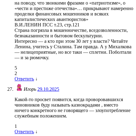
на поводу, что звонкими фразами о «патриотизме», о
«чести и престиже отечества»… прикрывают намеренно
проделки финансовых мошенников и всяких
капиталистических авантюристов»
В.И.ЛЕНИН ПСС т.23, стр.121
Страна погрязла в мошенничестве, вседозволенности,
безнаказанности и бытовом бескультурии.
Интересно — а кто при этом 30 лет у власти? Читайте
Ленина, учитесь у Сталина. Там правда. А у Михалкова
— нелицеприятные, но все таки — сплетни. Поболтали
— и за рюмочку.
5
2
Ответить
↓
Игорь
29.10.2025
Какой-то просвет появится, когда проворовавшихся
чиновников буду называть казнокрадами , вместо
ничего конкретного не говорящего — злоупотребление
служебным положением.
1
Ответить
↓