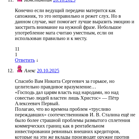
Конечно если ведущий передачи матерится как
сапожник, то это неправильно и режет слух. Но в
данном случае, мат помогает лучше выразить эмоцию и
заострить внимание на нужной фразе. Небольшое
употребление мата считаю уместным, если он
использован правильно и к месту.
11
1
Ответить
↓
Алекс
20.10.2025
Спасибо Вам Никита Сергеевич за горькое, но
целительно правдивое вразумление…
«Господь дал царям власть над народами, но над
совестью людей властен лишь Христос» — Пётр
Алексеевич Первый.
Полагаю, что во времена проблем «трусливо
переждавших» соотечественников И. В. Сталина ещё не
было более страшной проблемы размытого сплетения
коммерческих границ как в рентабельном
инвестировании ревнивых внешних кредиторов,
которые на эти же вклады производят оружие против