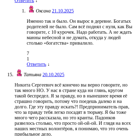
Ответить
↓
Оксана
21.10.2025
Именно так и было. Он вырос в деревне. Богатых
родителей не было. Сам всё поднял с нуля, как Вы
говорите, с 10 курочек. Надо работать. А не ждать
манны небесной и не думать, откуда у людей
столько «богатства» привалило.
7
1
Ответить
↓
Татьяна
20.10.2025
Никита Сергеевич всё конечно вы верно говорите, но
так много НО. У нас в стране куда ни глянь, кругом
такой беспредел. Я за правду, но в нынешнее время её
страшно говорить, потому что поедешь далеко и на
долго. Где эту правду искать?! Предприниматель прав,
что за правду тебя легко посадят в тюрьму. Я бы тоже
много чего рассказала, но это кранты. Падонков
развелось столько, что просто ой-ой-ой. И глядя на всех
наших местных волонтёров, я понимаю, что это очень
прибыльное дело.