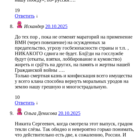
19
Ответить
↓
Искандер
20.10.2025
До тех пор , пока не отменят мараторий на применение
ВМН (через повешение) на осужденных за
предательство, угрозу госбезопасности страны и т.п. ,
НИКАКОГО сдвига не будет. Бл@ди на госслужбе
будут (откаты, взятки, лоббирование и кумовство)
жиреть и ср@ть на других, на память и жертвы нашей
Гражданской войны ….
Только смертная казнь и конфискация всего имущества
у всего клана способна вернуть моральных уродов на
землю нашу грешную и многострадальную.
10
Ответить
↓
Ольга Денисова
20.10.2025
Никита Сергеевич, когда смотрела этот выпуск, градом
текли слёзы. Так обидно и невероятно горько понимать,
что действительно есть две, к сожалению, России. И