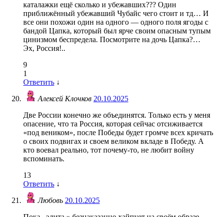
каталажки ещё сколько и убежавших??? Один
приближённый убежавший Чубайс чего стоит и тд… И
все они похожи один на одного — одного поля ягоды с
бандой Цапка, который был ярче своим опасным тупым
цинизмом беспредела. Посмотрите на дочь Цапка?…
Эх, Россия!..
9
1
Ответить
↓
Алексей Клочков
20.10.2025
Две России конечно же объединятся. Только есть у меня
опасение, что та Россия, которая сейчас отсиживается
«под веником», после Победы будет громче всех кричать
о своих подвигах и своем великом вкладе в Победу. А
кто воевал реально, тот почему-то, не любит войну
вспоминать.
13
Ответить
↓
Любовь
20.10.2025
Пока ,,элита » безнаказанно хайпует на своём образе