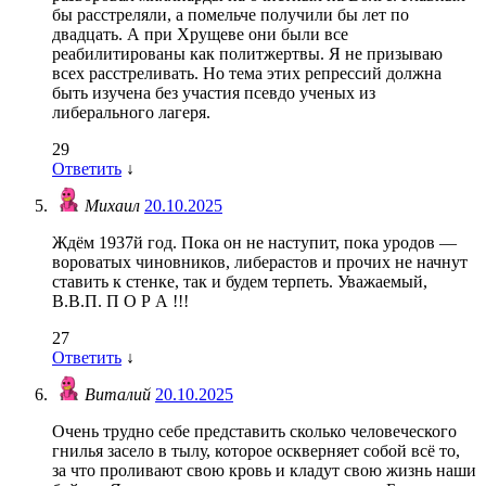
бы расстреляли, а помельче получили бы лет по
двадцать. А при Хрущеве они были все
реабилитированы как политжертвы. Я не призываю
всех расстреливать. Но тема этих репрессий должна
быть изучена без участия псевдо ученых из
либерального лагеря.
29
Ответить
↓
Михаил
20.10.2025
Ждём 1937й год. Пока он не наступит, пока уродов —
вороватых чиновников, либерастов и прочих не начнут
ставить к стенке, так и будем терпеть. Уважаемый,
В.В.П. П О Р А !!!
27
Ответить
↓
Виталий
20.10.2025
Очень трудно себе представить сколько человеческого
гнилья засело в тылу, которое оскверняет собой всё то,
за что проливают свою кровь и кладут свою жизнь наши