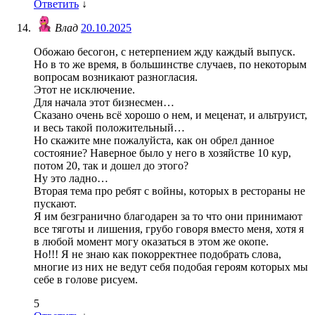
Ответить
↓
Влад
20.10.2025
Обожаю бесогон, с нетерпением жду каждый выпуск.
Но в то же время, в большинстве случаев, по некоторым
вопросам возникают разногласия.
Этот не исключение.
Для начала этот бизнесмен…
Сказано очень всё хорошо о нем, и меценат, и альтруист,
и весь такой положительный…
Но скажите мне пожалуйста, как он обрел данное
состояние? Наверное было у него в хозяйстве 10 кур,
потом 20, так и дошел до этого?
Ну это ладно…
Вторая тема про ребят с войны, которых в рестораны не
пускают.
Я им безгранично благодарен за то что они принимают
все тяготы и лишения, грубо говоря вместо меня, хотя я
в любой момент могу оказаться в этом же окопе.
Но!!! Я не знаю как покорректнее подобрать слова,
многие из них не ведут себя подобая героям которых мы
себе в голове рисуем.
5