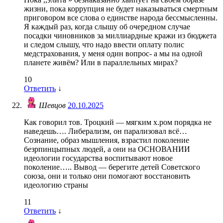
жизни, пока коррупция не будет наказываться смертным
приговором все слова о единстве народа бессмысленны.
Я каждый раз, когда слышу об очередном случае
посадки чиновников за миллиардные кражи из бюджета
и следом слышу, что надо ввести оплату полис
медстрахования, у меня один вопрос- а мы на одной
планете живём? Или в параллельных мирах?
10
Ответить
↓
Шевцов
20.10.2025
Как говорил тов. Троцкий — мягким х.ром порядка не
наведешь…. Либерализм, он парализовал всё…
Сознание, образ мышления, взрастил поколение
безрпинцыпных людей, а они на ОСНОВАНИИ
идеологии государства воспитывают новое
поколение….. Вывод — берегите детей Советского
союза, они и только они помогают восстановить
идеологию страны
11
Ответить
↓