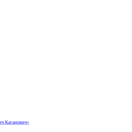
вич Каганович»