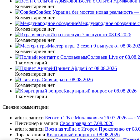
Вести с Ольгой Армяковой в
Комментариев нет
Совбез: Украина без мостов новая реальность 
Комментариев нет
Международное обозрение с
Комментариев нет
Игра вслепую 7 выпуск от 08.08.2026
Комментариев нет
Мастер игры 2 сезон 9 выпуск от 08.08.20
Комментариев нет
Соловьев Live от 08.08
1 комментарий
Привет Ąñдpей от 08.08.2026
Комментариев нет
Своя игра от 08.08.2026
Комментариев нет
Квартирный вопрос от 08.08.2026
1 комментарий
Свежие комментарии
artur
к записи
Бесогон ТВ с Михалковым 26.07.2026 — «У 
Пенсионер
к записи
Своя правда от 7.08.2026
artur
к записи
Военная тайна с Игорем Прокопенко от 08.
Лора
к записи
Квартирный вопрос от 08.08.2026