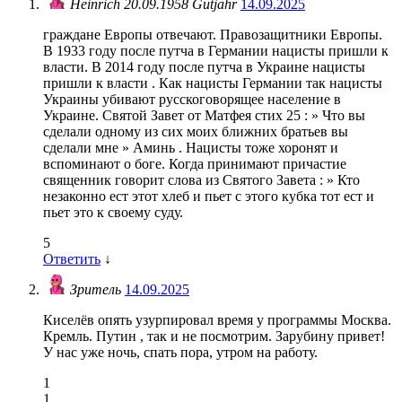
Heinrich 20.09.1958 Gutjahr
14.09.2025
граждане Европы отвечают. Правозащитники Европы.
В 1933 году после путча в Германии нацисты пришли к
власти. В 2014 году после путча в Украине нацисты
пришли к власти . Как нацисты Германии так нацисты
Украины убивают русскоговорящее население в
Украине. Святой Завет от Матфея стих 25 : » Что вы
сделали одному из сих моих ближних братьев вы
сделали мне » Аминь . Нацисты тоже хоронят и
вспоминают о боге. Когда принимают причастие
священник говорит слова из Святого Завета : » Кто
незаконно ест этот хлеб и пьет с этого кубка тот ест и
пьет это к своему суду.
5
Ответить
↓
Зритель
14.09.2025
Киселёв опять узурпировал время у программы Москва.
Кремль. Путин , так и не посмотрим. Зарубину привет!
У нас уже ночь, спать пора, утром на работу.
1
1