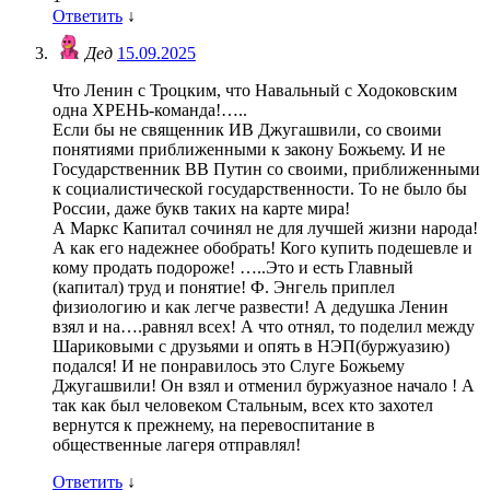
Ответить
↓
Дед
15.09.2025
Что Ленин с Троцким, что Навальный с Ходоковским
одна ХРЕНЬ-команда!…..
Если бы не священник ИВ Джугашвили, со своими
понятиями приближенными к закону Божьему. И не
Государственник ВВ Путин со своими, приближенными
к социалистической государственности. То не было бы
России, даже букв таких на карте мира!
А Маркс Капитал сочинял не для лучшей жизни народа!
А как его надежнее обобрать! Кого купить подешевле и
кому продать подороже! …..Это и есть Главный
(капитал) труд и понятие! Ф. Энгель приплел
физиологию и как легче развести! А дедушка Ленин
взял и на….равнял всех! А что отнял, то поделил между
Шариковыми с друзьями и опять в НЭП(буржуазию)
подался! И не понравилось это Слуге Божьему
Джугашвили! Он взял и отменил буржуазное начало ! А
так как был человеком Стальным, всех кто захотел
вернутся к прежнему, на перевоспитание в
общественные лагеря отправлял!
Ответить
↓