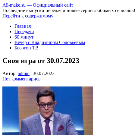
All-make.su — Официальный сайт
Последние выпуски передач и новые серии любимых сериалов
Перейти к содержимому
Главная
Передачи
60 минут
Вечер с Владимиром Соловьёвым
Бесогон ТВ
Своя игра от 30.07.2023
Автор:
admin
|
30.07.2023
Нет комментариев