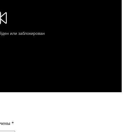
ечены
*