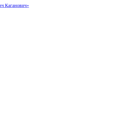
вич Каганович»