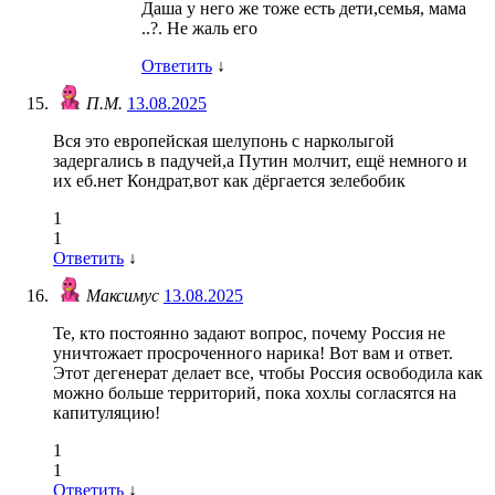
Даша у него же тоже есть дети,семья, мама
..?. Не жаль его
Ответить
↓
П.М.
13.08.2025
Вся это европейская шелупонь с нарколыгой
задергались в падучей,а Путин молчит, ещё немного и
их еб.нет Кондрат,вот как дёргается зелебобик
1
1
Ответить
↓
Максимус
13.08.2025
Те, кто постоянно задают вопрос, почему Россия не
уничтожает просроченного нарика! Вот вам и ответ.
Этот дегенерат делает все, чтобы Россия освободила как
можно больше территорий, пока хохлы согласятся на
капитуляцию!
1
1
Ответить
↓