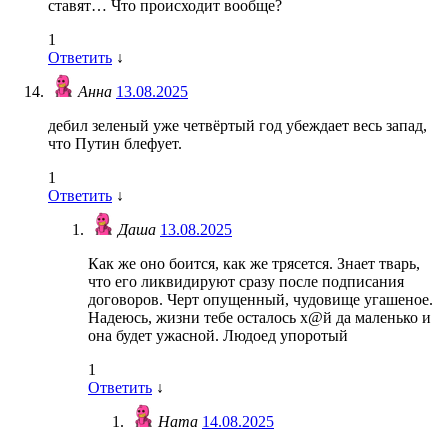
ставят… Что происходит вообще?
1
Ответить
↓
Анна
13.08.2025
дебил зеленый уже четвёртый год убеждает весь запад,
что Путин блефует.
1
Ответить
↓
Даша
13.08.2025
Как же оно боится, как же трясется. Знает тварь,
что его ликвидируют сразу после подписания
договоров. Черт опущенный, чудовище угашеное.
Надеюсь, жизни тебе осталось х@й да маленько и
она будет ужасной. Людоед упоротый
1
Ответить
↓
Ната
14.08.2025