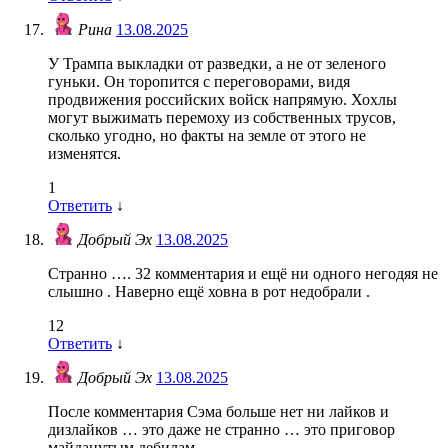
Рина
13.08.2025
У Трампа выкладки от разведки, а не от зеленого
гуньки. Он торопится с переговорами, видя
продвижения российских войск напрямую. Хохлы
могут выжимать перемоху из собственных трусов,
сколько угодно, но факты на земле от этого не
изменятся.
1
Ответить
↓
Добрый Эх
13.08.2025
Странно …. 32 комментария и ещё ни одного негодяя не
слышно . Наверно ещё ховна в рот недобрали .
12
Ответить
↓
Добрый Эх
13.08.2025
После комментария Сэма больше нет ни лайков и
дизлайков … это даже не странно … это приговор
майданутым дебилам .