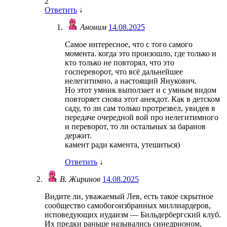
2
Ответить
↓
Аноним
14.08.2025
Самое интересное, что с того самого
момента. когда это произошло, где только и
кто только не повторял, что это
госпереворот, что всё дальнейшее
нелегитимно, а настоящий Янукович.
Но этот умник выползает и с умным видом
повторяет снова этот анекдот. Как в детском
саду, то ли сам только протрезвел, увидев в
передаче очередной вой про нелегитимного
и переворот, то ли остальных за баранов
держит.
камент ради камента, утешиться)
Ответить
↓
В. Жиринов
14.08.2025
Видите ли, уважаемый Лев, есть такое скрытное
сообщество самобогоизбранных миллиардеров,
исповедующих иудаизм — Бильдербергский клуб.
Их предки раньше назывались синедрионом,