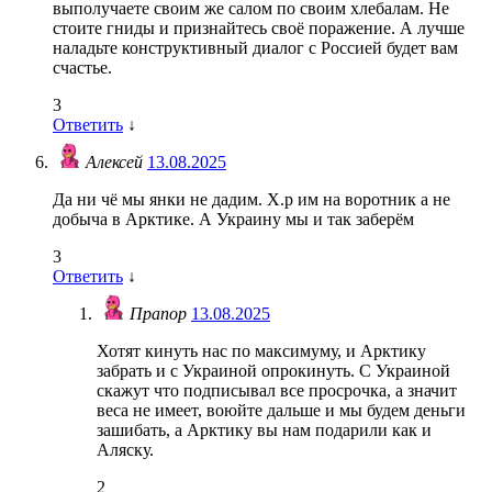
выполучаете своим же салом по своим хлебалам. Не
стоите гниды и признайтесь своё поражение. А лучше
наладьте конструктивный диалог с Россией будет вам
счастье.
3
Ответить
↓
Алексей
13.08.2025
Да ни чё мы янки не дадим. Х.р им на воротник а не
добыча в Арктике. А Украину мы и так заберём
3
Ответить
↓
Прапор
13.08.2025
Хотят кинуть нас по максимуму, и Арктику
забрать и с Украиной опрокинуть. С Украиной
скажут что подписывал все просрочка, а значит
веса не имеет, воюйте дальше и мы будем деньги
зашибать, а Арктику вы нам подарили как и
Аляску.
2