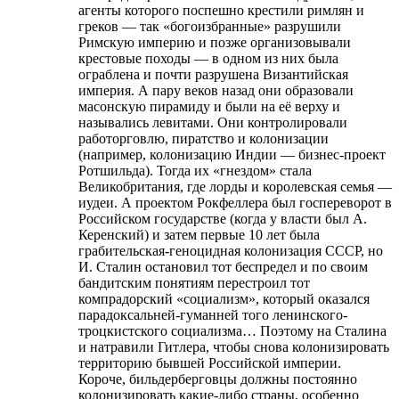
агенты которого поспешно крестили римлян и
греков — так «богоизбранные» разрушили
Римскую империю и позже организовывали
крестовые походы — в одном из них была
ограблена и почти разрушена Византийская
империя. А пару веков назад они образовали
масонскую пирамиду и были на её верху и
назывались левитами. Они контролировали
работорговлю, пиратство и колонизации
(например, колонизацию Индии — бизнес-проект
Ротшильда). Тогда их «гнездом» стала
Великобритания, где лорды и королевская семья —
иудеи. А проектом Рокфеллера был госпереворот в
Российском государстве (когда у власти был А.
Керенский) и затем первые 10 лет была
грабительская-геноцидная колонизация СССР, но
И. Сталин остановил тот беспредел и по своим
бандитским понятиям перестроил тот
компрадорский «социализм», который оказался
парадоксальней-гуманней того ленинского-
троцкистского социализма… Поэтому на Сталина
и натравили Гитлера, чтобы снова колонизировать
территорию бывшей Российской империи.
Короче, бильдерберговцы должны постоянно
колонизировать какие-либо страны, особенно