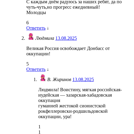
С каждым днём радуюсь за наших ребят, да по
чуть-чуть,но прогресс ежедневный!
Молодцы
6
Ответить
↓
Людмила
13.08.2025
Великая Россия освобождает Донбасс от
оккупации!
5
Ответить
↓
В. Жиринов
13.08.2025
Людмила! Воистину, мягкая российская-
иудейская — хазарская-хабадовская
оккупация
гуманней жестокой сионистской
рокфеллеровски-родшильдовской
оккупации, ура!
1
1