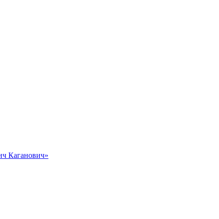
вич Каганович»