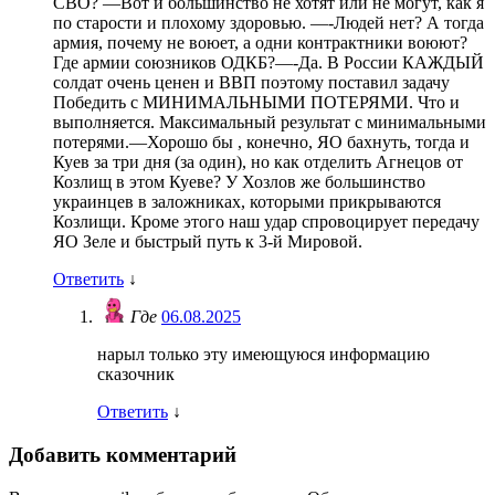
СВО? —Вот и большинство не хотят или не могут, как я
по старости и плохому здоровью. —-Людей нет? А тогда
армия, почему не воюет, а одни контрактники воюют?
Где армии союзников ОДКБ?—-Да. В России КАЖДЫЙ
солдат очень ценен и ВВП поэтому поставил задачу
Победить с МИНИМАЛЬНЫМИ ПОТЕРЯМИ. Что и
выполняется. Максимальный результат с минимальными
потерями.—Хорошо бы , конечно, ЯО бахнуть, тогда и
Куев за три дня (за один), но как отделить Агнецов от
Козлищ в этом Куеве? У Хозлов же большинство
украинцев в заложниках, которыми прикрываются
Козлищи. Кроме этого наш удар спровоцирует передачу
ЯО Зеле и быстрый путь к 3-й Мировой.
Ответить
↓
Где
06.08.2025
нарыл только эту имеющуюся информацию
сказочник
Ответить
↓
Добавить комментарий