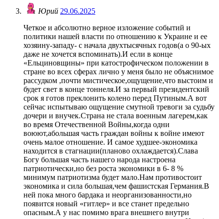
Юрий
29.06.2025
Четкое и абсолютно верное изложение событий и
политики нашей власти по отношению к Украине и ее
хозяину-западу- с начала двухтысячных годов(а о 90-ых
даже не хочется вспоминать).И если в конце
«Ельциновщины» при катострофическом положении в
стране во всех сферах лично у меня было не объяснимое
рассудком ,почти мистическое,ощущение,что выстоим и
будет свет в конце тоннеля.И за первый президентский
срок я готов преклонить колено перед Путиным.А вот
сейчас испытываю ощущение смутной тревоги за судьбу
дочери и внучек.Страна не стала военным лагерем,как
во время Отечественной Войны,когда одни
воюют,абольшая часть граждан войны к войне имеют
очень малое отношение. И самое худшее-экономика
находится в стагнации(планово охлаждается).Слава
Богу большая часть нашего народа настроена
патриотически,но без роста экономики в 6- 8 %
минимум патриотизма будет мало.Нам противостоит
экономика и сила большая,чем фашистская Германия.В
ней пока много бардака и неорганизованности,но
появится новый «гитлер» и все станет предельно
опасным.А у нас помимо врага внешнего внутри