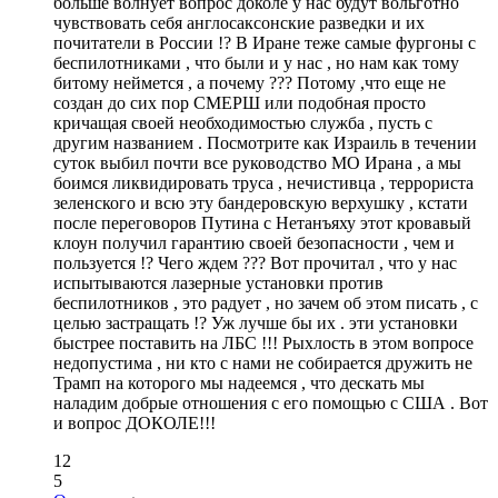
больше волнует вопрос доколе у нас будут вольготно
чувствовать себя англосаксонские разведки и их
почитатели в России !? В Иране теже самые фургоны с
беспилотниками , что были и у нас , но нам как тому
битому неймется , а почему ??? Потому ,что еще не
создан до сих пор СМЕРШ или подобная просто
кричащая своей необходимостью служба , пусть с
другим названием . Посмотрите как Израиль в течении
суток выбил почти все руководство МО Ирана , а мы
боимся ликвидировать труса , нечистивца , террориста
зеленского и всю эту бандеровскую верхушку , кстати
после переговоров Путина с Нетанъяху этот кровавый
клоун получил гарантию своей безопасности , чем и
пользуется !? Чего ждем ??? Вот прочитал , что у нас
испытываются лазерные установки против
беспилотников , это радует , но зачем об этом писать , с
целью застращать !? Уж лучше бы их . эти установки
быстрее поставить на ЛБС !!! Рыхлость в этом вопросе
недопустима , ни кто с нами не собирается дружить не
Трамп на которого мы надеемся , что дескать мы
наладим добрые отношения с его помощью с США . Вот
и вопрос ДОКОЛЕ!!!
12
5