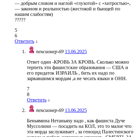
— добрым словом и наглой «глухотой» с «хитростью»,
— законом и реальностью (жестокой и бьющей по
нашим слабостям)
?????
5
6
Ответить
↓
пенсионер-69
13.06.2025
Ответ один -КРОВЬ ЗА КРОВЬ. Сколько можно
терпеть эти фашистские образования — США и
его придаток ИЗРАИЛЬ , бить их надо по
зарвавшимся мордам ,а не чесать языки в ОНН.
7
8
Ответить
↓
пенсионер-69
13.06.2025
Беньямина Нетаньяху надо , как фашиста Дуче
Муссолини — посадить на КОЛ, это то малое что
эта морда заслуживает , за геноцид Палестинского